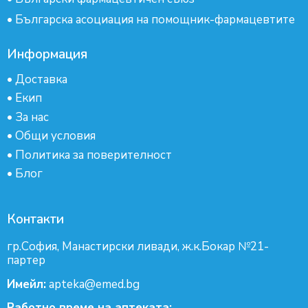
•
Българска асоциация на помощник-фармацевтите
Информация
•
Доставка
•
Екип
•
За нас
•
Общи условия
•
Политика за поверителност
•
Блог
Контакти
гр.София, Манастирски ливади, ж.к.Бокар №21-
партер
Имейл:
apteka@emed.bg
Работно време на аптеката: