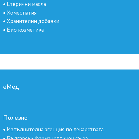
•
Етерични масла
•
Хомеопатия
•
Хранителни добавки
•
Био козметика
еМед
Полезно
•
Изпълнителна агенция по лекарствата
•
Български фармацевтичен съюз