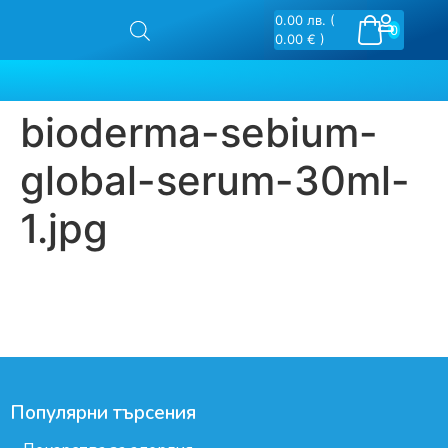
0.00
лв.
(
0
0.00 € )
bioderma-sebium-
global-serum-30ml-
1.jpg
Популярни търсения