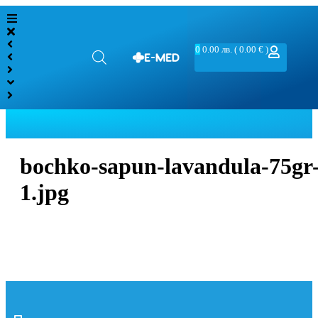
0
0.00
лв.
( 0.00 € )
bochko-sapun-lavandula-75gr
1.jpg