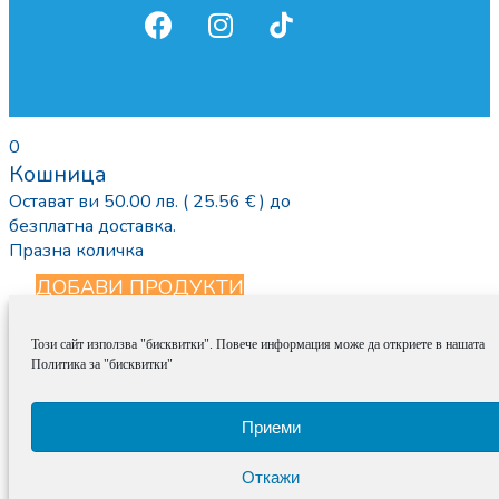
0
Кошница
Остават ви
50.00
лв.
( 25.56 € )
до
безплатна доставка.
Празна количка
ДОБАВИ ПРОДУКТИ
Calculate Shipping
Този сайт използва "бисквитки". Повече информация може да откриете в нашата
Въведи промо код
Политика за "бисквитки"
Приложи
Приеми
Откажи