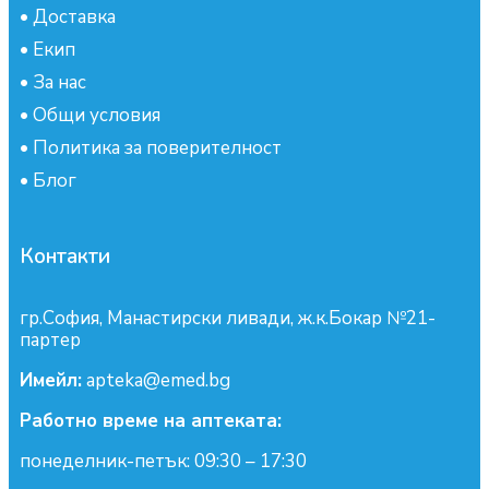
•
Доставка
•
Екип
•
За нас
•
Общи условия
•
Политика за поверителност
•
Блог
Контакти
гр.София, Манастирски ливади, ж.к.Бокар №21-
партер
Имейл:
apteka@emed.bg
Работно време на аптеката:
понеделник-петък: 09:30 – 17:30