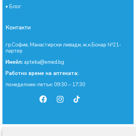
•
Блог
Контакти
гр.София, Манастирски ливади, ж.к.Бокар №21-
партер
Имейл:
apteka@emed.bg
Работно време на аптеката:
понеделник-петък: 09:30 – 17:30
0