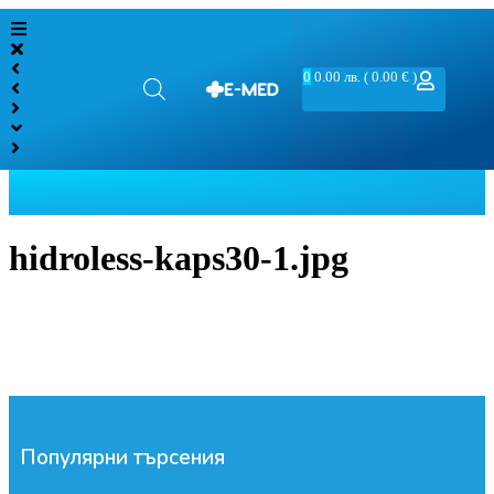
0
0.00
лв.
( 0.00 € )
hidroless-kaps30-1.jpg
Популярни търсения