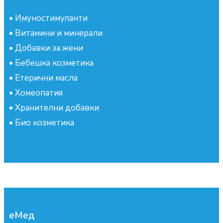
•
Имуностимуланти
•
Витамини и минерали
•
Добавки за жени
•
Бебешка козметика
•
Етерични масла
•
Хомеопатия
•
Хранителни добавки
•
Био козметика
еМед