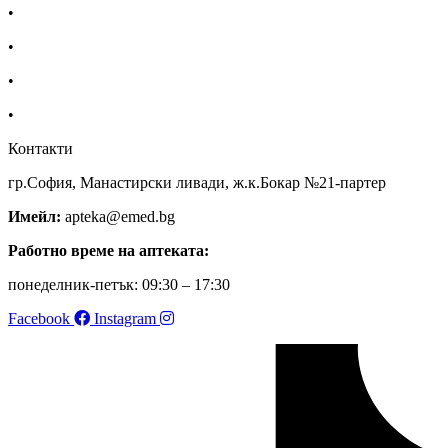
•
За нас
•
Общи условия
•
Политика за поверителност
•
Блог
Контакти
гр.София, Манастирски ливади, ж.к.Бокар №21-партер
Имейл:
apteka@emed.bg
Работно време на аптеката:
понеделник-петък: 09:30 – 17:30
Facebook
Instagram