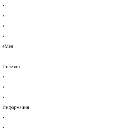
•
Етерични масла
•
Хомеопатия
•
Хранителни добавки
•
Био козметика
еМед
Полезно
•
Изпълнителна агенция по лекарствата
•
Български фармацевтичен съюз
•
Българска асоциация на помощник-фармацевтите
Информация
•
Доставка
•
Екип