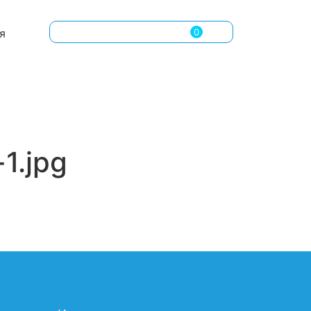
0.00
лв.
( 0.00 € )
я
0
1.jpg