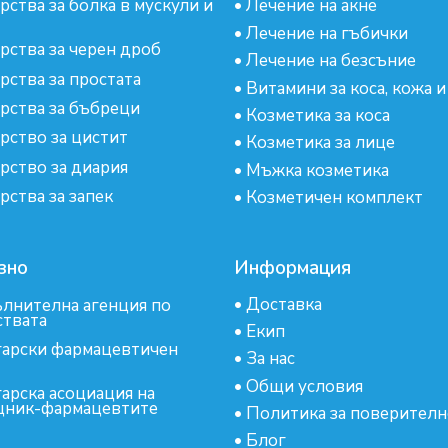
рства за болка в мускули и
•
Лечение на акне
•
Лечение на гъбички
рства за черен дроб
•
Лечение на безсъние
рства за простата
•
Витамини за коса, кожа и
рства за бъбреци
•
Козметика за коса
рство за цистит
•
Козметика за лице
рство за диария
•
Мъжка козметика
рства за запек
•
Козметичен комплект
зно
Информация
•
Доставка
лнителна агенция по
ствата
•
Екип
арски фармацевтичен
•
За нас
•
Общи условия
арска асоциация на
ник-фармацевтите
•
Политика за поверителн
•
Блог