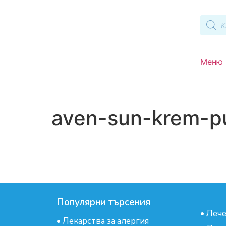
Меню
aven-sun-krem-pu
Популярни търсения
•
Лече
•
Лекарства за алергия