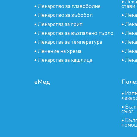
•
Лека
•
Лекарство за главоболие
стави
•
Лекарство за зъбобол
•
Лека
•
Лекарства за грип
•
Лека
•
Лекарства за възпалено гърло
•
Лека
•
Лекарства за температура
•
Лека
•
Лечение на хрема
•
Лека
•
Лекарства за кашлица
•
Лека
еМед
Поле
•
Изпъ
лекар
•
Бълг
съюз
•
Бълг
помощ