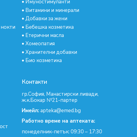
•
Имуностимуланти
•
Витамини и минерали
•
Добавки за жени
 нокти
•
Бебешка козметика
•
Етерични масла
•
Хомеопатия
•
Хранителни добавки
•
Био козметика
Контакти
гр.София, Манастирски ливади,
ж.к.Бокар №21-партер
Имейл:
apteka@emed.bg
Работно време на аптеката:
ост
понеделник-петък: 09:30 – 17:30