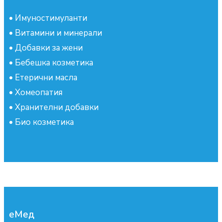
•
Имуностимуланти
•
Витамини и минерали
•
Добавки за жени
•
Бебешка козметика
•
Етерични масла
•
Хомеопатия
•
Хранителни добавки
•
Био козметика
еМед