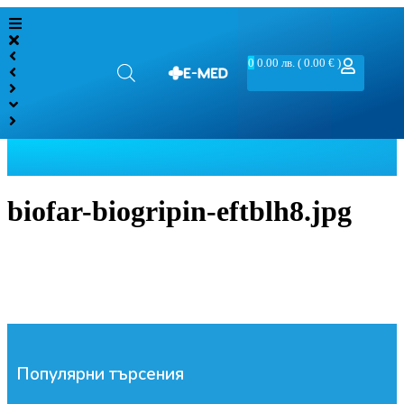
0
0.00
лв.
( 0.00 € )
biofar-biogripin-eftblh8.jpg
Популярни търсения