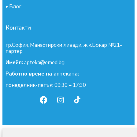
•
Блог
Контакти
гр.София, Манастирски ливади, ж.к.Бокар №21-
партер
Имейл:
apteka@emed.bg
Работно време на аптеката:
понеделник-петък: 09:30 – 17:30
0