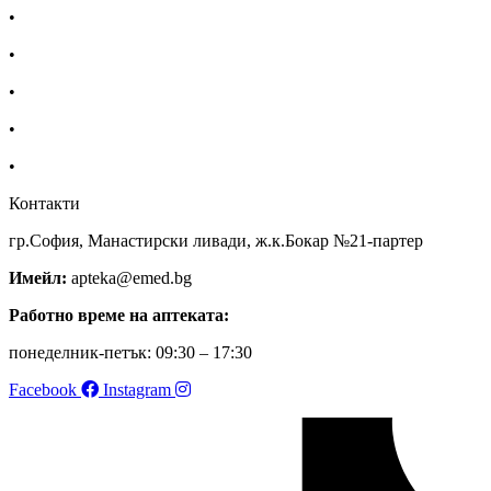
•
Екип
•
За нас
•
Общи условия
•
Политика за поверителност
•
Блог
Контакти
гр.София, Манастирски ливади, ж.к.Бокар №21-партер
Имейл:
apteka@emed.bg
Работно време на аптеката:
понеделник-петък: 09:30 – 17:30
Facebook
Instagram