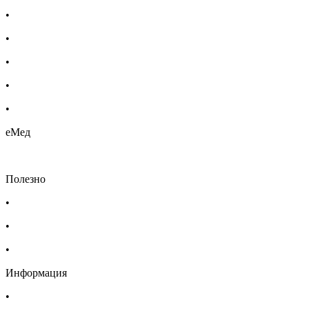
•
Бебешка козметика
•
Етерични масла
•
Хомеопатия
•
Хранителни добавки
•
Био козметика
еМед
Полезно
•
Изпълнителна агенция по лекарствата
•
Български фармацевтичен съюз
•
Българска асоциация на помощник-фармацевтите
Информация
•
Доставка