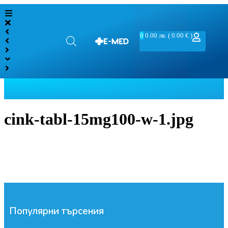
0
0.00
лв.
( 0.00 € )
cink-tabl-15mg100-w-1.jpg
Популярни търсения