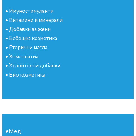
•
Имуностимуланти
•
Витамини и минерали
•
Добавки за жени
•
Бебешка козметика
•
Етерични масла
•
Хомеопатия
•
Хранителни добавки
•
Био козметика
еМед