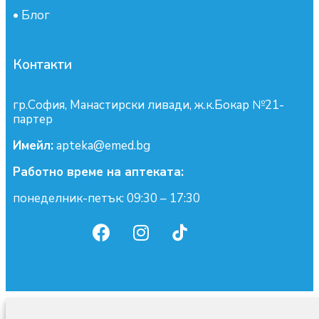
•
Блог
Контакти
гр.София, Манастирски ливади, ж.к.Бокар №21-
партер
Имейл:
apteka@emed.bg
Работно време на аптеката:
понеделник-петък: 09:30 – 17:30
0