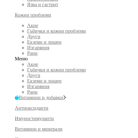
Язва и гастрит
Кожни проблеми
Акне
Гъбички и кожни проблеми
Други
Екземи и лишеи
Изгаряния
Рани
Меню
Акне
Гъбички и кожни проблеми
Други
Екземи и лишеи
Изгаряния
Рани
Витамини и добавки
Антиоксиданти
Имуностимуланти
Витамини и минерали