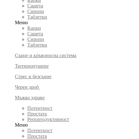
Капки
Сашета
Сиропи
Таблетки
Меню
Капки
Сашета
Сиропи
Таблетки
Сърце и кръвоносна система
Тютюнопушене
Стрес и безсъние
Черен дроб
Мъжко здраве
Потентност
Простата
Репортодуктивност
Меню
Потентност
Простата