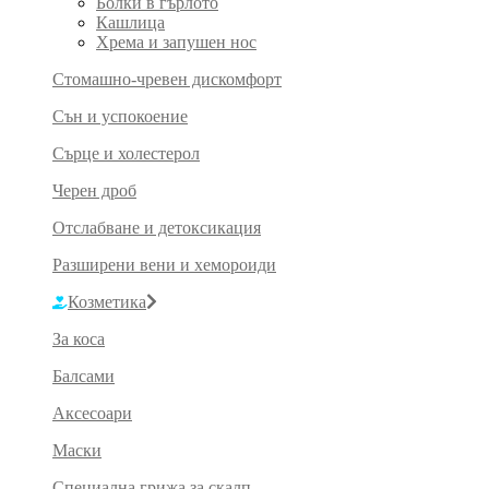
Болки в гърлото
Кашлица
Хрема и запушен нос
Стомашно-чревен дискомфорт
Сън и успокоение
Сърце и холестерол
Черен дроб
Отслабване и детоксикация
Разширени вени и хемороиди
Козметика
За коса
Балсами
Аксесоари
Маски
Специална грижа за скалп