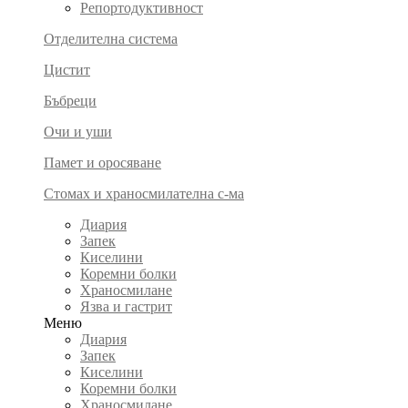
Репортодуктивност
Отделителна система
Цистит
Бъбреци
Очи и уши
Памет и оросяване
Стомах и храносмилателна с-ма
Диария
Запек
Киселини
Коремни болки
Храносмилане
Язва и гастрит
Меню
Диария
Запек
Киселини
Коремни болки
Храносмилане