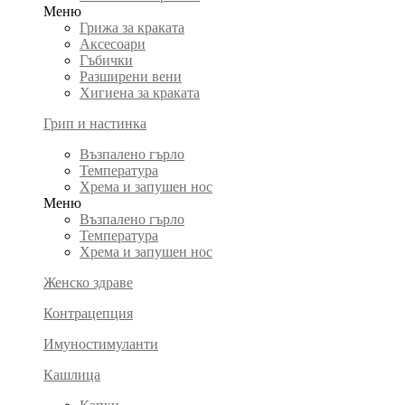
Меню
Грижа за краката
Аксесоари
Гъбички
Разширени вени
Хигиена за краката
Грип и настинка
Възпалено гърло
Температура
Хрема и запушен нос
Меню
Възпалено гърло
Температура
Хрема и запушен нос
Женско здраве
Контрацепция
Имуностимуланти
Кашлица