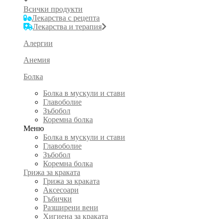
Всички продукти
Лекарства с рецепта
Лекарства и терапия
Алергии
Анемия
Болка
Болка в мускули и стави
Главоболие
Зъбобол
Коремна болка
Меню
Болка в мускули и стави
Главоболие
Зъбобол
Коремна болка
Грижа за краката
Грижа за краката
Аксесоари
Гъбички
Разширени вени
Хигиена за краката