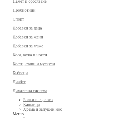
Памет и оросяване
Пробиотици
Спорт
Добавки за деца
Добавки за жени
Добавки за мъже
Коса, кожа и нокти
Кости, стави и мускули
Бъбреци
Диабет
Дихателна система
Болки в гърлото
Кашлица
Хрема и запушен нос
Меню