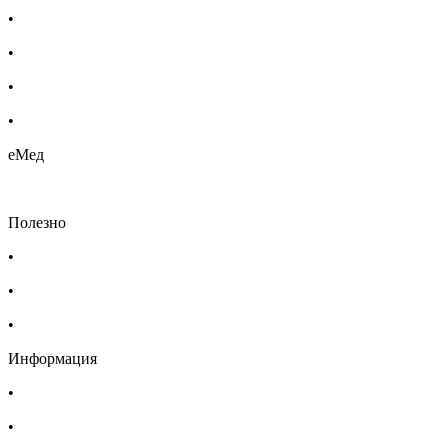
•
Етерични масла
•
Хомеопатия
•
Хранителни добавки
•
Био козметика
еМед
Полезно
•
Изпълнителна агенция по лекарствата
•
Български фармацевтичен съюз
•
Българска асоциация на помощник-фармацевтите
Информация
•
Доставка
•
Екип