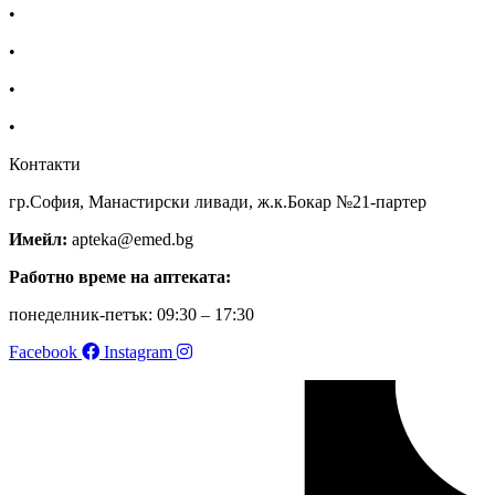
•
За нас
•
Общи условия
•
Политика за поверителност
•
Блог
Контакти
гр.София, Манастирски ливади, ж.к.Бокар №21-партер
Имейл:
apteka@emed.bg
Работно време на аптеката:
понеделник-петък: 09:30 – 17:30
Facebook
Instagram