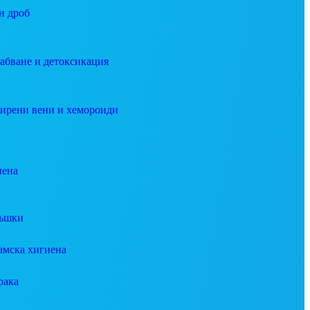
н дроб
абване и детоксикация
ирени вени и хемороиди
иена
ъшки
амска хигиена
рака