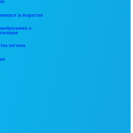
чи
амперси за възрастни
амобръсначки и
епилация
стна хигиена
ши