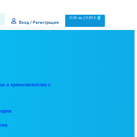
0.00
лв.
( 0.00 € )
0
Вход / Регистрация
ах и храносмилателна с-
иария
апек