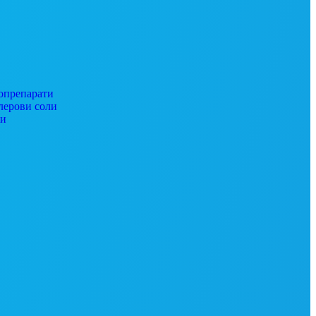
препарати
ерови соли
ги