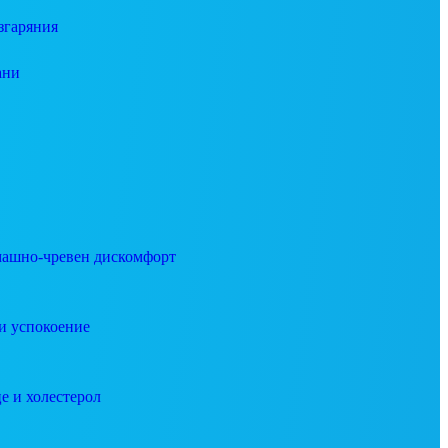
згаряния
ани
ашно-чревен дискомфорт
и успокоение
е и холестерол