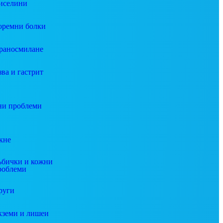
иселини
оремни болки
раносмилане
зва и гастрит
и проблеми
кне
ъбички и кожни
роблеми
руги
кземи и лишеи