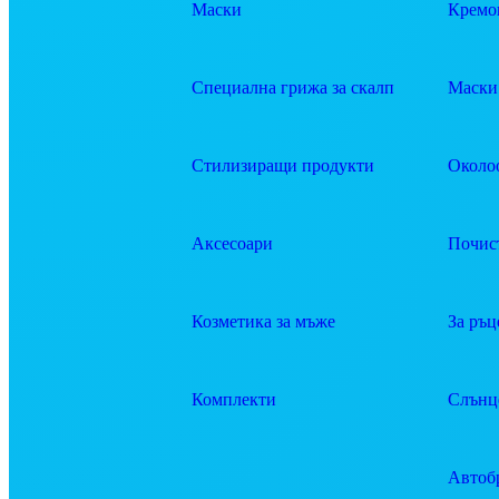
Маски
Кремов
Специална грижа за скалп
Маски 
Стилизиращи продукти
Около
Аксесоари
Почис
Козметика за мъже
За ръц
Комплекти
Слънц
Автоб