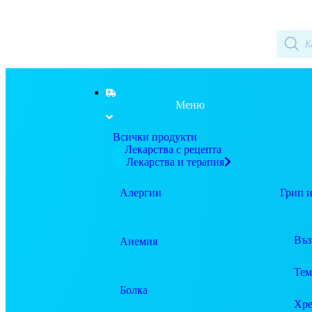
Меню
Всички продукти
Лекарства с рецепта
Лекарства и терапия
Алергии
Грип и
Въз
Анемия
Тем
Болка
Хре