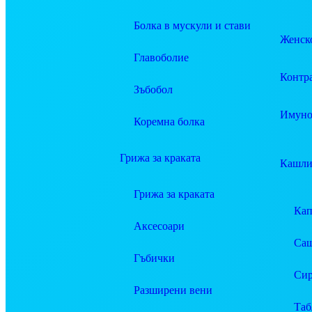
Болка в мускули и стави
Женско
Главоболие
Контр
Зъбобол
Имуно
Коремна болка
Грижа за краката
Кашли
Грижа за краката
Ка
Аксесоари
Саш
Гъбички
Си
Разширени вени
Таб