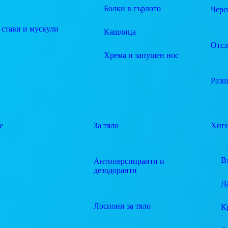
Болки в гърлото
Чере
 стави и мускули
Кашлица
Отсл
Хрема и запушен нос
Разш
е
За тяло
Хиг
В
Антиперспиранти и
дезодоранти
Д
Лосиони за тяло
К