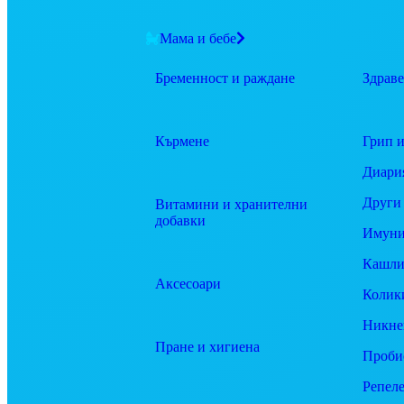
Мама и бебе
Бременност и раждане
Здраве
Кърмене
Грип и
Диари
Други
Витамини и хранителни
добавки
Имуни
Кашли
Аксесоари
Колик
Никне
Пране и хигиена
Проби
Репел