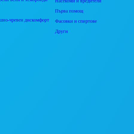
Насекоми и вредители
Първа помощ
шно-чревен дискомфорт
Фасовки и спиртове
Други