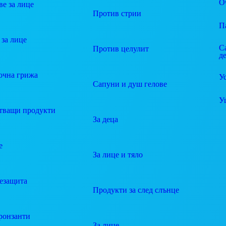
О
е за лице
Против стрии
П
за лице
С
Против целулит
д
очна грижа
У
Сапуни и душ гелове
У
тващи продукти
За деца
е
За лице и тяло
езащита
Продукти за след слънце
ронзанти
За лице