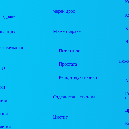
К
Черен дроб
К
 здраве
Х
Мъжко здраве
ацепция
Я
стимуланти
Потентност
Кожн
Простата
ца
Репортодуктивност
А
пки
Г
Отделителна система
п
ета
Д
ропи
Цистит
Е
летки