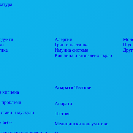
ратура
одукти
Алергии
Моно
ки
Грип и настинка
Шусл
тика
Имунна система
Дру
Кашлица и възпалено гърло
Апарати
Тестове
а хигиена
 проблеми
Апарати
 стави и мускули
Тестове
и бебе
Медицински консумативи
рени вени и хемороиди