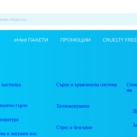
eMed ПАКЕТИ
ПРОМОЦИИ
CRUELTY FREE
 настинка
Сърце и кръвоносна система
Стом
ма
палено гърло
Тютюнопушене
Д
пература
З
Стрес и безсъние
ма и запушен нос