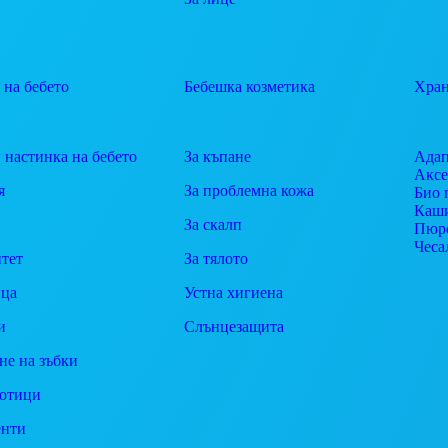
 на бебето
Бебешка козметика
Хран
 настинка на бебето
За къпане
Адап
Аксе
я
За проблемна кожа
Био 
Каш
За скалп
Пюр
Чеса
тет
За тялото
ца
Устна хигиена
и
Слънцезащита
не на зъбки
отици
енти