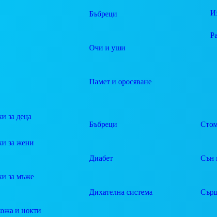
И
Бъбреци
Р
Очи и уши
Памет и оросяване
и за деца
Бъбреци
Стом
ки за жени
Диабет
Сън 
ки за мъже
Дихателна система
Сърц
кожа и нокти