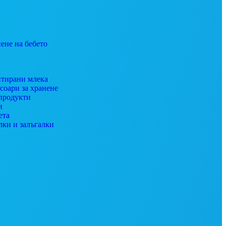
ене на бебето
тирани млека
соари за хранене
продукти
и
ета
лки и залъгалки