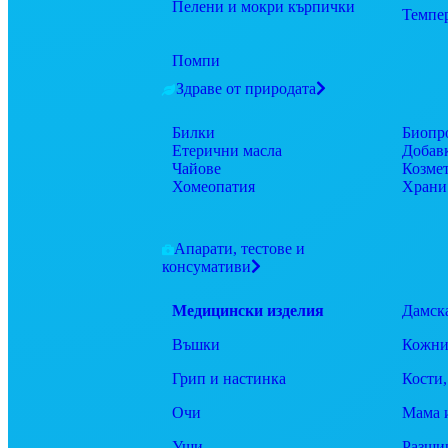
Пелени и мокри кърпички
Темпе
Помпи
Здраве от природата
Билки
Биопр
Етерични масла
Добав
Чайове
Козме
Хомеопатия
Храни
Апарати, тестове и
консумативи
Медицински изделия
Дамск
Въшки
Кожни
Грип и настинка
Кости,
Очи
Мама 
Уши
Разши