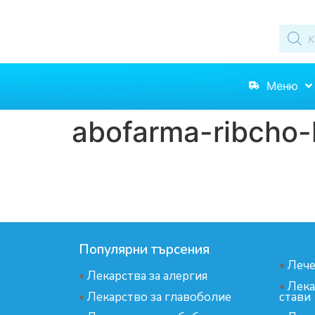
Меню
abofarma-ribcho-
Популярни търсения
•
Лече
•
Лекарства за алергия
•
Лека
•
Лекарство за главоболие
стави