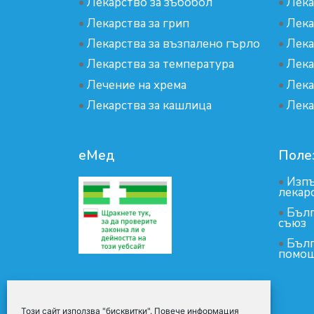
•
Лекарство за зъбобол
•
Лека
•
Лекарства за грип
•
Лека
•
Лекарства за възпалено гърло
•
Лека
•
Лекарства за температура
•
Лека
•
Лечение на хрема
•
Лека
•
Лекарства за кашлица
•
Лека
еМед
Поле
•
Изпъ
лекар
•
Бълг
съюз
•
Бълг
помощ
Този сайт използва "бисквитки". Повече информация