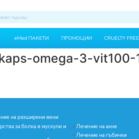
eMed ПАКЕТИ
ПРОМОЦИИ
CRUELTY FREE
kaps-omega-3-vit100-1
ние на разширени вени
рства за болка в мускули и
•
Лечение на акне
•
Лечение на гъбички