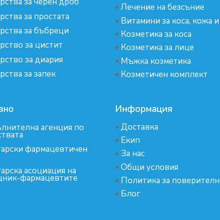
рства за черен дроб
•
Лечение на безсъние
рства за простата
•
Витамини за коса, кожа и
рства за бъбреци
•
Козметика за коса
рство за цистит
•
Козметика за лице
рство за диария
•
Мъжка козметика
рства за запек
•
Козметичен комплект
зно
Информация
•
Доставка
лнителна агенция по
ствата
•
Екип
арски фармацевтичен
•
За нас
•
Общи условия
арска асоциация на
ник-фармацевтите
•
Политика за поверителн
•
Блог