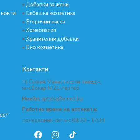
•
Добавки за жени
 нокти
•
Бебешка козметика
•
Етерични масла
•
Хомеопатия
•
Хранителни добавки
•
Био козметика
Контакти
гр.София, Манастирски ливади,
ж.к.Бокар №21-партер
Имейл:
apteka@emed.bg
Работно време на аптеката:
ост
понеделник-петък: 09:30 – 17:30