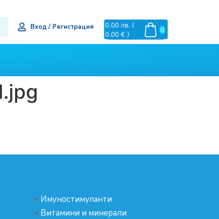
0.00
лв.
(
Вход / Регистрация
0
0.00 € )
.jpg
•
Имуностимуланти
•
Витамини и минерали