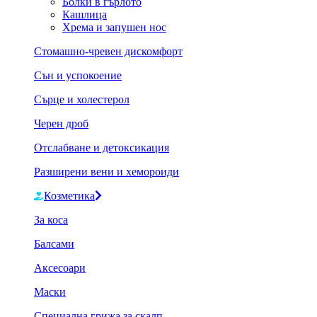
Болки в гърлото
Кашлица
Хрема и запушен нос
Стомашно-чревен дискомфорт
Сън и успокоение
Сърце и холестерол
Черен дроб
Отслабване и детоксикация
Разширени вени и хемороиди
Козметика
За коса
Балсами
Аксесоари
Маски
Специална грижа за скалп