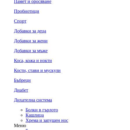
Памет и оросяване
Пробиотици
Спорт
Добавки за деца
Добавки за жени
Добавки за мъже
Коса, кожа и нокти
Кости, стави и мускули
Бъбреци
Диабет
Дихателна система
Болки в гърлото
Кашлица
Хрема и запушен нос
Меню