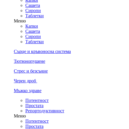
Капки
Сашета
Сиропи
Таблетки
Меню
Капки
Сашета
Сиропи
Таблетки
Сърце и кръвоносна система
Тютюнопушене
Стрес и безсъние
Черен дроб
Мъжко здраве
Потентност
Простата
Репортодуктивност
Меню
Потентност
Простата