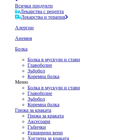
Всички продукти
Лекарства с рецепта
Лекарства и терапия
Алергии
Анемия
Болка
Болка в мускули и стави
Главоболие
Зъбобол
Коремна болка
Меню
Болка в мускули и стави
Главоболие
Зъбобол
Коремна болка
Грижа за краката
Грижа за краката
Аксесоари
Гъбички
Разширени вени
Хигиена за краката