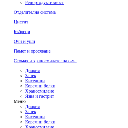
Репортодуктивност
Отделителна система
Цистит
Бъбреци
Очи и уши
Памет и оросяване
Стомах и храносмилателна с-ма
Диария
Запек
Киселини
Коремни болки
Храносмилане
Язва и гастрит
Меню
Диария
Запек
Киселини
Коремни болки
Храносмилане