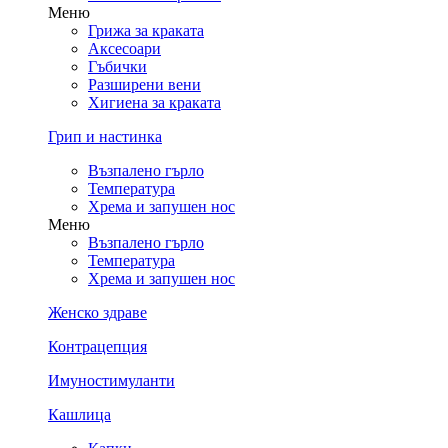
Меню
Грижа за краката
Аксесоари
Гъбички
Разширени вени
Хигиена за краката
Грип и настинка
Възпалено гърло
Температура
Хрема и запушен нос
Меню
Възпалено гърло
Температура
Хрема и запушен нос
Женско здраве
Контрацепция
Имуностимуланти
Кашлица