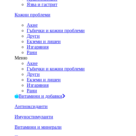
Язва и гастрит
Кожни проблеми
Акне
Гъбички и кожни проблеми
Други
Екземи и лишеи
Изгаряния
Рани
Меню
Акне
Гъбички и кожни проблеми
Други
Екземи и лишеи
Изгаряния
Рани
Витамини и добавки
Антиоксиданти
Имуностимуланти
Витамини и минерали