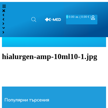
0
0.00
лв.
( 0.00 € )
hialurgen-amp-10ml10-1.jpg
Популярни търсения