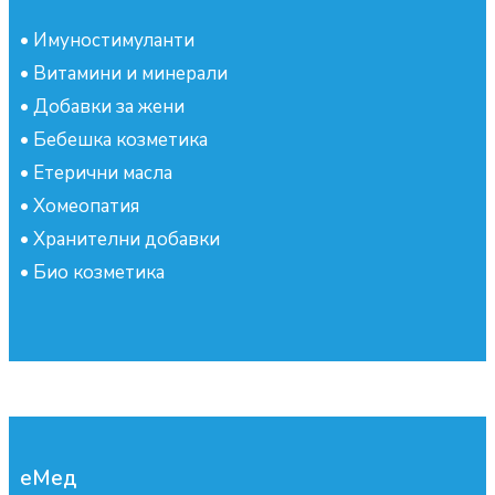
•
Имуностимуланти
•
Витамини и минерали
•
Добавки за жени
•
Бебешка козметика
•
Етерични масла
•
Хомеопатия
•
Хранителни добавки
•
Био козметика
еМед