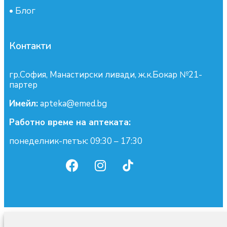
•
Блог
Контакти
гр.София, Манастирски ливади, ж.к.Бокар №21-
партер
Имейл:
apteka@emed.bg
Работно време на аптеката:
понеделник-петък: 09:30 – 17:30
0