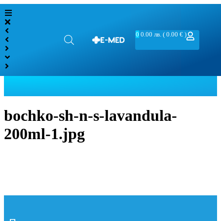
0
0.00
лв.
( 0.00 € )
bochko-sh-n-s-lavandula-
200ml-1.jpg