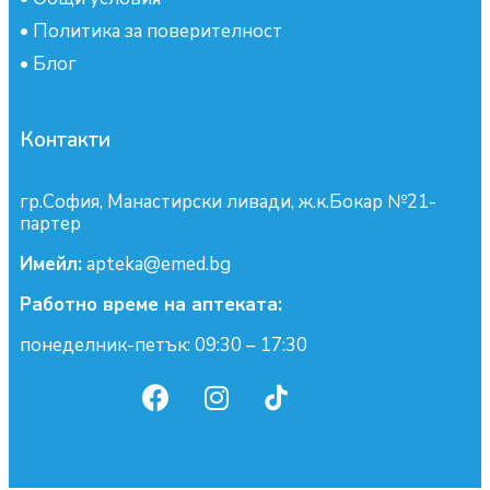
•
Политика за поверителност
•
Блог
Контакти
гр.София, Манастирски ливади, ж.к.Бокар №21-
партер
Имейл:
apteka@emed.bg
Работно време на аптеката:
понеделник-петък: 09:30 – 17:30