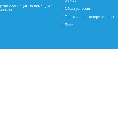
•
За нас
рска асоциация на помощник-
•
Общи условия
евтите
•
Политика за поверителност
•
Блог