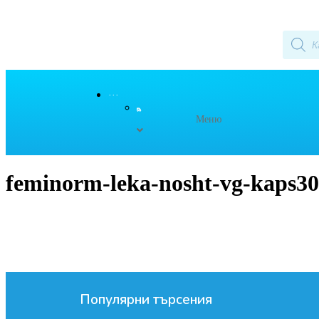
···
Меню
feminorm-leka-nosht-vg-kaps30
Популярни търсения