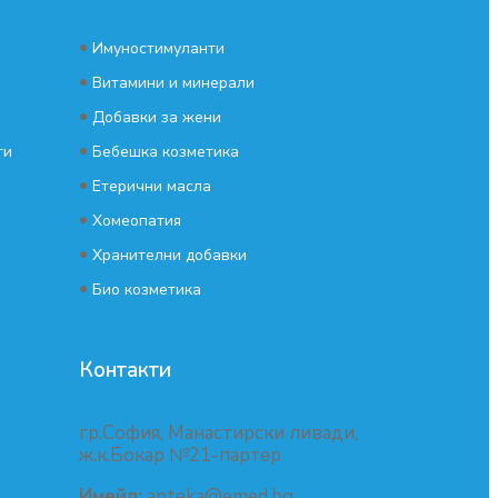
•
Имуностимуланти
•
Витамини и минерали
•
Добавки за жени
•
ти
Бебешка козметика
•
Етерични масла
•
Хомеопатия
•
Хранителни добавки
•
Био козметика
Контакти
гр.София, Манастирски ливади,
ж.к.Бокар №21-партер
Имейл:
apteka@emed.bg