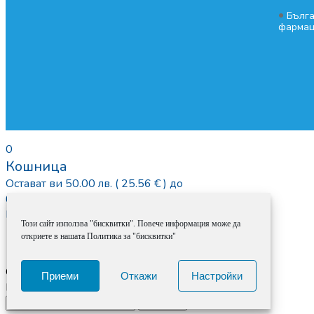
•
Бълга
фармац
0
Кошница
Остават ви
50.00
лв.
( 25.56 € )
до
безплатна доставка.
Празна количка
Този сайт използва "бисквитки". Повече информация може да
ДОБАВИ ПРОДУКТИ
откриете в нашата Политика за "бисквитки"
Calculate Shipping
Приеми
Откажи
Настройки
Въведи промо код
Приложи