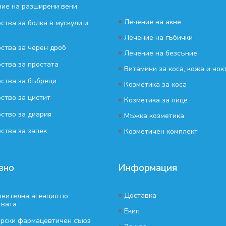
ие на разширени вени
•
Лечение на акне
ства за болка в мускули и
•
Лечение на гъбички
ства за черен дроб
•
Лечение на безсъние
ства за простата
•
Витамини за коса, кожа и нок
ства за бъбреци
•
Козметика за коса
ство за цистит
•
Козметика за лице
ство за диария
•
Мъжка козметика
•
ства за запек
Козметичен комплект
зно
Информация
•
Доставка
нителна агенция по
твата
•
Екип
арски фармацевтичен съюз