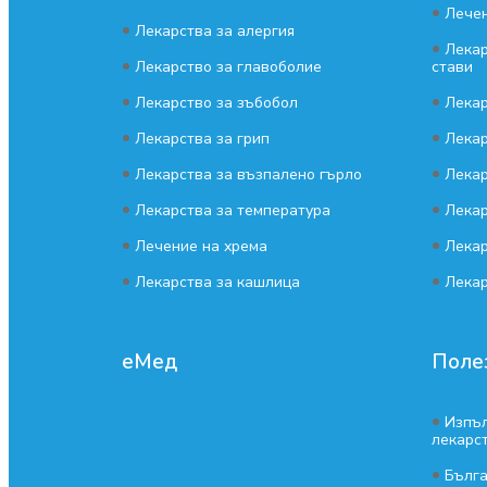
•
Лечен
•
Лекарства за алергия
•
Лекар
•
Лекарство за главоболие
стави
•
•
Лекарство за зъбобол
Лекар
•
•
Лекарства за грип
Лекар
•
•
Лекарства за възпалено гърло
Лекар
•
•
Лекарства за температура
Лекар
•
•
Лечение на хрема
Лекар
•
•
Лекарства за кашлица
Лекар
еМед
Поле
•
Изпъл
лекарс
•
Бълг