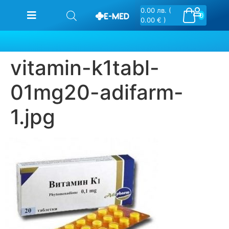
0.00
лв.
(
0
0.00 € )
vitamin-k1tabl-
01mg20-adifarm-
1.jpg