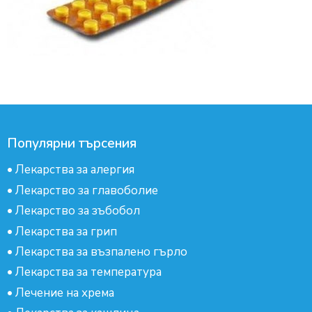
Популярни търсения
•
Лекарства за алергия
•
Лекарство за главоболие
•
Лекарство за зъбобол
•
Лекарства за грип
•
Лекарства за възпалено гърло
•
Лекарства за температура
•
Лечение на хрема