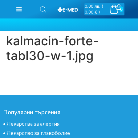
0.00
лв.
(
0
0.00 € )
kalmacin-forte-
tabl30-w-1.jpg
Популярни търсения
•
Лекарства за алергия
•
Лекарство за главоболие