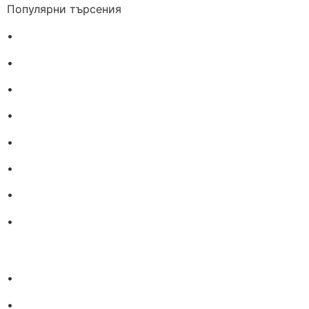
Популярни търсения
•
Лекарства за алергия
•
Лекарство за главоболие
•
Лекарство за зъбобол
•
Лекарства за грип
•
Лекарства за възпалено гърло
•
Лекарства за температура
•
Лечение на хрема
•
Лекарства за кашлица
•
Лечение на разширени вени
•
Лекарства за болка в мускули и стави