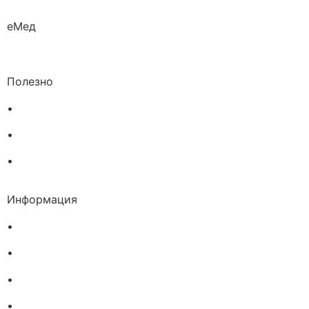
еМед
Полезно
•
Изпълнителна агенция по лекарствата
•
Български фармацевтичен съюз
•
Българска асоциация на помощник-фармацевтите
Информация
•
Доставка
•
Екип
•
За нас
•
Общи условия