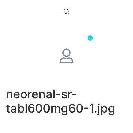
0.00
лв.
( 0.00 € )
0
neorenal-sr-
tabl600mg60-1.jpg