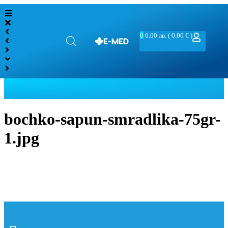
0
0.00
лв.
( 0.00 € )
bochko-sapun-smradlika-75gr-
1.jpg