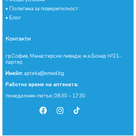
•
Политика за поверителност
•
Блог
Контакти
гр.София, Манастирски ливади, ж.к.Бокар №21-
партер
Имейл:
apteka@emed.bg
Работно време на аптеката:
понеделник-петък: 09:30 – 17:30