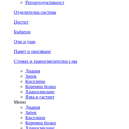
Репортодуктивност
Отделителна система
Цистит
Бъбреци
Очи и уши
Памет и оросяване
Стомах и храносмилателна с-ма
Диария
Запек
Киселини
Коремни болки
Храносмилане
Язва и гастрит
Меню
Диария
Запек
Киселини
Коремни болки
Храносмилане