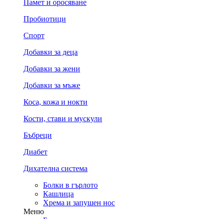
Памет и оросяване
Пробиотици
Спорт
Добавки за деца
Добавки за жени
Добавки за мъже
Коса, кожа и нокти
Кости, стави и мускули
Бъбреци
Диабет
Дихателна система
Болки в гърлото
Кашлица
Хрема и запушен нос
Меню