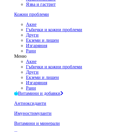
Язва и гастрит
Кожни проблеми
Акне
Гъбички и кожни проблеми
Други
Екземи и лишеи
Изгаряния
Рани
Меню
Акне
Гъбички и кожни проблеми
Други
Екземи и лишеи
Изгаряния
Рани
Витамини и добавки
Антиоксиданти
Имуностимуланти
Витамини и минерали