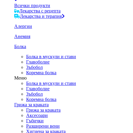
Всички продукти
Лекарства с рецепта
Лекарства и терапия
Алергии
Анемия
Болка
Болка в мускули и стави
Главоболие
Зъбобол
Коремна болка
Меню
Болка в мускули и стави
Главоболие
Зъбобол
Коремна болка
Грижа за краката
Грижа за краката
Аксесоари
Гъбички
Разширени вени
Хигиена за краката