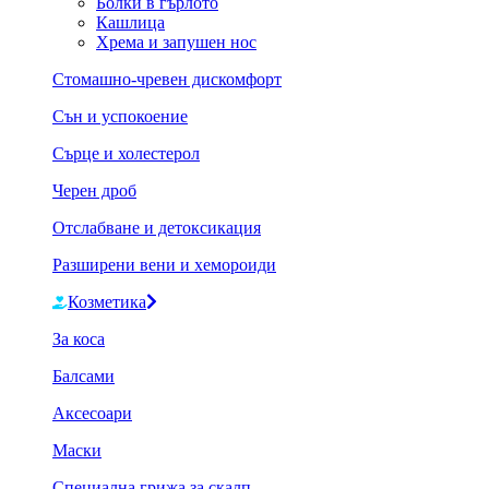
Болки в гърлото
Кашлица
Хрема и запушен нос
Стомашно-чревен дискомфорт
Сън и успокоение
Сърце и холестерол
Черен дроб
Отслабване и детоксикация
Разширени вени и хемороиди
Козметика
За коса
Балсами
Аксесоари
Маски
Специална грижа за скалп