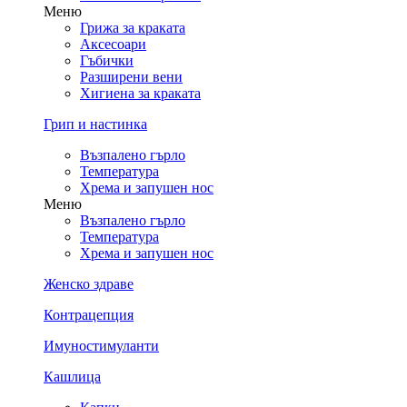
Меню
Грижа за краката
Аксесоари
Гъбички
Разширени вени
Хигиена за краката
Грип и настинка
Възпалено гърло
Температура
Хрема и запушен нос
Меню
Възпалено гърло
Температура
Хрема и запушен нос
Женско здраве
Контрацепция
Имуностимуланти
Кашлица