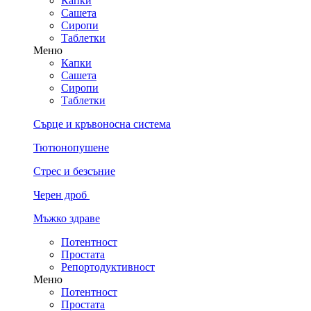
Капки
Сашета
Сиропи
Таблетки
Меню
Капки
Сашета
Сиропи
Таблетки
Сърце и кръвоносна система
Тютюнопушене
Стрес и безсъние
Черен дроб
Мъжко здраве
Потентност
Простата
Репортодуктивност
Меню
Потентност
Простата