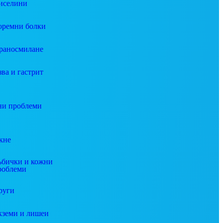
иселини
оремни болки
раносмилане
зва и гастрит
и проблеми
кне
ъбички и кожни
роблеми
руги
кземи и лишеи