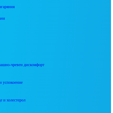
згаряния
ани
ашно-чревен дискомфорт
и успокоение
е и холестерол