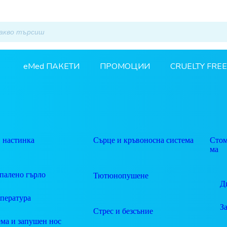
eMed ПАКЕТИ
ПРОМОЦИИ
CRUELTY FREE
 настинка
Сърце и кръвоносна система
Стом
ма
палено гърло
Тютюнопушене
Д
пература
З
Стрес и безсъние
ма и запушен нос