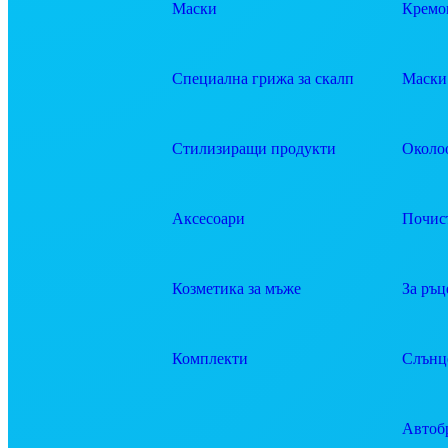
Маски
Кремов
Специална грижа за скалп
Маски 
Стилизиращи продукти
Около
Аксесоари
Почис
Козметика за мъже
За ръц
Комплекти
Слънц
Автоб