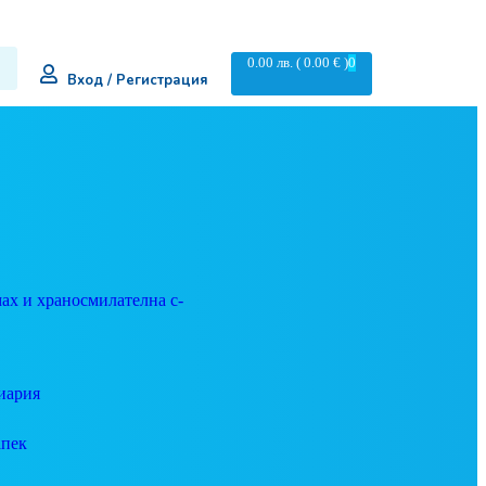
0.00
лв.
( 0.00 € )
0
Вход / Регистрация
ах и храносмилателна с-
иария
апек