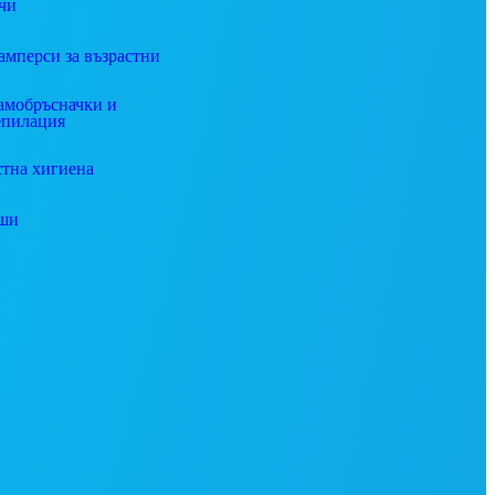
чи
амперси за възрастни
амобръсначки и
епилация
стна хигиена
ши