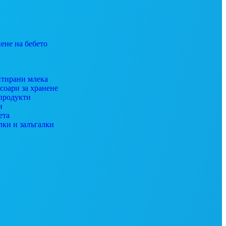
ене на бебето
тирани млека
соари за хранене
продукти
и
ета
лки и залъгалки