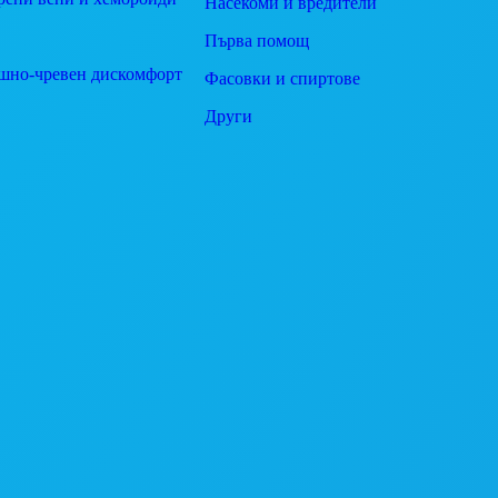
Насекоми и вредители
Първа помощ
шно-чревен дискомфорт
Фасовки и спиртове
Други