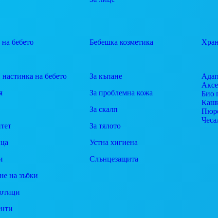
 на бебето
Бебешка козметика
Хран
 настинка на бебето
За къпане
Адап
Аксе
я
За проблемна кожа
Био 
Каш
За скалп
Пюр
Чеса
тет
За тялото
ца
Устна хигиена
и
Слънцезащита
не на зъбки
отици
енти