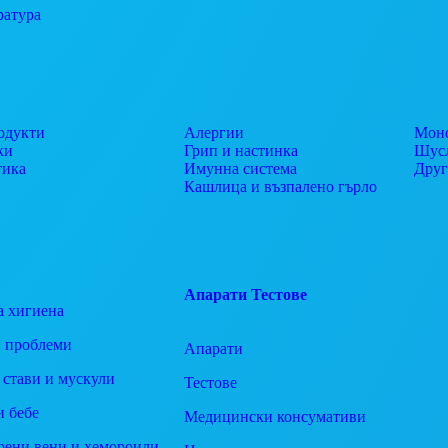
ратура
одукти
Алергии
Моно
ки
Грип и настинка
Шусл
тика
Имунна система
Дру
Кашлица и възпалено гърло
Апарати
Тестове
а хигиена
 проблеми
Апарати
 стави и мускули
Тестове
и бебе
Медицински консумативи
рени вени и хемороиди