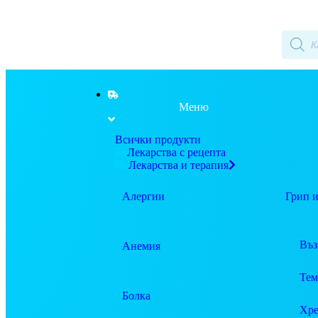
Меню
Всички продукти
Лекарства с рецепта
Лекарства и терапия
Алергии
Грип и
Въз
Анемия
Тем
Болка
Хре