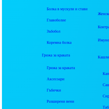
Болка в мускули и стави
Женско
Главоболие
Контр
Зъбобол
Имуно
Коремна болка
Грижа за краката
Кашли
Грижа за краката
Ка
Аксесоари
Саш
Гъбички
Си
Разширени вени
Таб