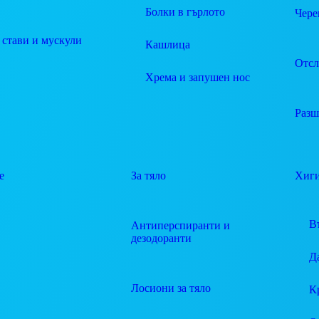
Болки в гърлото
Чере
 стави и мускули
Кашлица
Отсл
Хрема и запушен нос
Разш
е
За тяло
Хиг
В
Антиперспиранти и
дезодоранти
Д
Лосиони за тяло
К