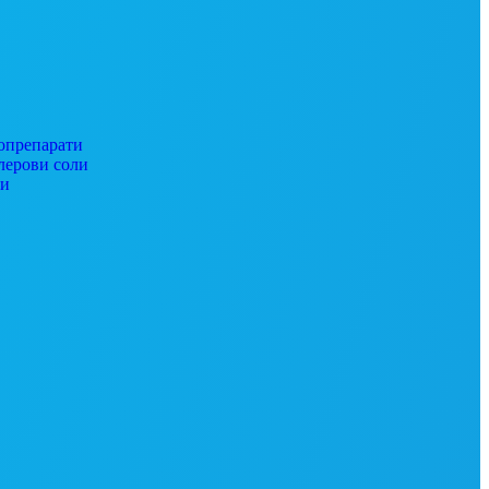
препарати
ерови соли
ги