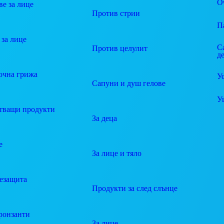
О
е за лице
Против стрии
П
за лице
С
Против целулит
д
очна грижа
У
Сапуни и душ гелове
У
тващи продукти
За деца
е
За лице и тяло
езащита
Продукти за след слънце
ронзанти
За лице