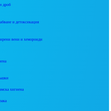
н дроб
абване и детоксикация
ирени вени и хемороиди
иена
ъшки
амска хигиена
рака