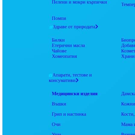
Пелени и мокри кърпички
Темпе
Помпи
Здраве от природата
Билки
Биопр
Етерични масла
Добав
Чайове
Козме
Хомеопатия
Храни
Апарати, тестове и
консумативи
Медицински изделия
Дамск
Въшки
Кожни
Грип и настинка
Кости,
Очи
Мама 
Уши
Разши