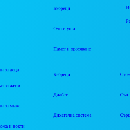
И
Бъбреци
Р
Очи и уши
Памет и оросяване
и за деца
Бъбреци
Стом
ки за жени
Диабет
Сън 
ки за мъже
Дихателна система
Сърц
кожа и нокти