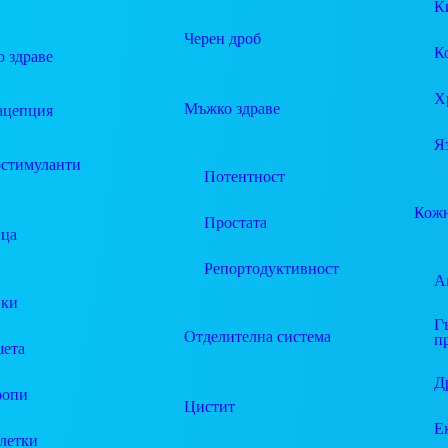
К
Черен дроб
К
 здраве
Х
Мъжко здраве
ацепция
Я
стимуланти
Потентност
Кожн
Простата
ца
Репортодуктивност
А
пки
Г
Отделителна система
п
ета
Д
ропи
Цистит
Е
летки