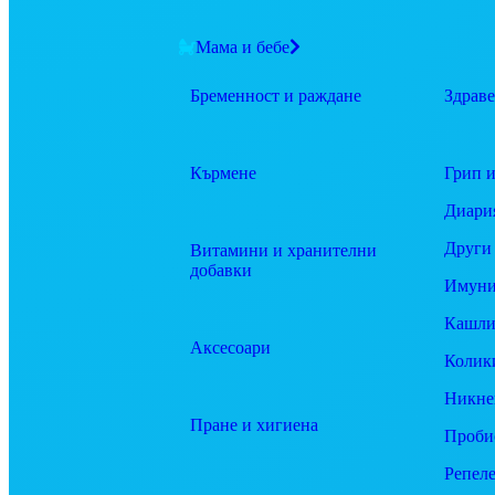
Мама и бебе
Бременност и раждане
Здраве
Кърмене
Грип и
Диари
Други
Витамини и хранителни
добавки
Имуни
Кашли
Аксесоари
Колик
Никне
Пране и хигиена
Проби
Репел