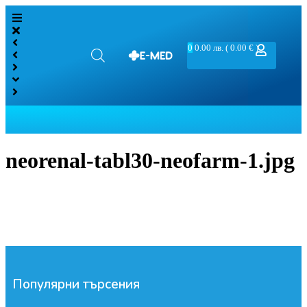
0
0.00
лв.
( 0.00 € )
neorenal-tabl30-neofarm-1.jpg
Популярни търсения