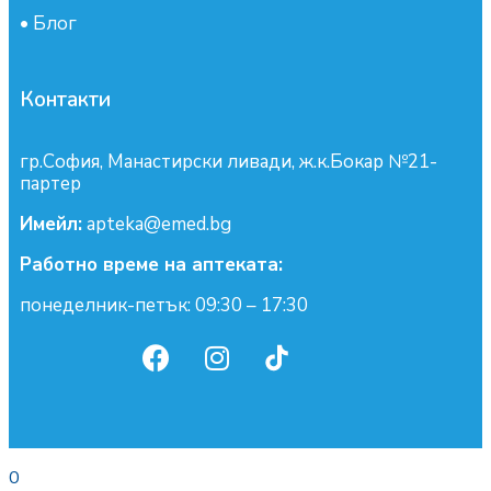
•
Блог
Контакти
гр.София, Манастирски ливади, ж.к.Бокар №21-
партер
Имейл:
apteka@emed.bg
Работно време на аптеката:
понеделник-петък: 09:30 – 17:30
0