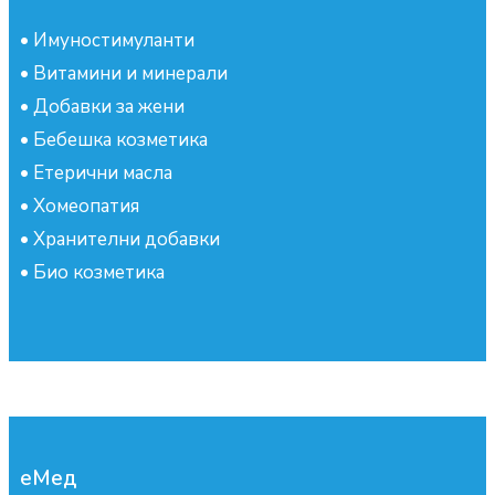
•
Имуностимуланти
•
Витамини и минерали
•
Добавки за жени
•
Бебешка козметика
•
Етерични масла
•
Хомеопатия
•
Хранителни добавки
•
Био козметика
еМед