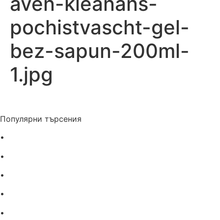
aven-kleanans-
pochistvascht-gel-
bez-sapun-200ml-
1.jpg
Популярни търсения
•
Лекарства за алергия
•
Лекарство за главоболие
•
Лекарство за зъбобол
•
Лекарства за грип
•
Лекарства за възпалено гърло