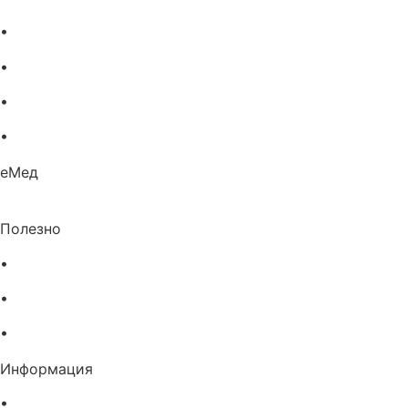
•
Етерични масла
•
Хомеопатия
•
Хранителни добавки
•
Био козметика
еМед
Полезно
•
Изпълнителна агенция по лекарствата
•
Български фармацевтичен съюз
•
Българска асоциация на помощник-фармацевтите
Информация
•
Доставка