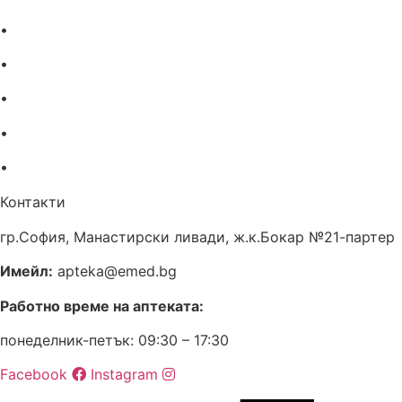
•
Екип
•
За нас
•
Общи условия
•
Политика за поверителност
•
Блог
Контакти
гр.София, Манастирски ливади, ж.к.Бокар №21-партер
Имейл:
apteka@emed.bg
Работно време на аптеката:
понеделник-петък: 09:30 – 17:30
Facebook
Instagram