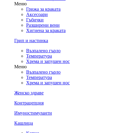
Меню
Грижа за краката
Аксесоари
Гъбички
Разширени вени
Хигиена за краката
Грип и настинка
Възпалено гърло
Температура
Хрема и запушен нос
Меню
Възпалено гърло
Температура
Хрема и запушен нос
Женско здраве
Контрацепция
Имуностимуланти
Кашлица