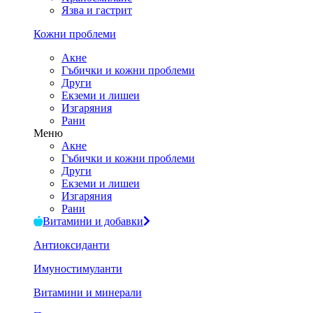
Язва и гастрит
Кожни проблеми
Акне
Гъбички и кожни проблеми
Други
Екземи и лишеи
Изгаряния
Рани
Меню
Акне
Гъбички и кожни проблеми
Други
Екземи и лишеи
Изгаряния
Рани
Витамини и добавки
Антиоксиданти
Имуностимуланти
Витамини и минерали