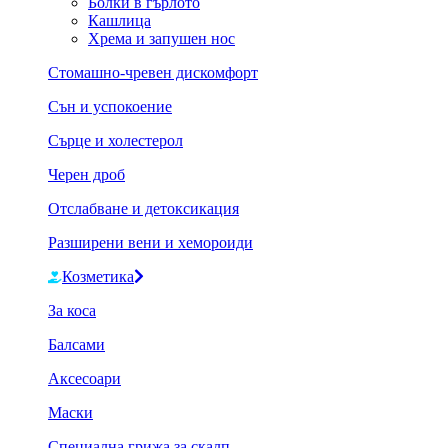
Болки в гърлото
Кашлица
Хрема и запушен нос
Стомашно-чревен дискомфорт
Сън и успокоение
Сърце и холестерол
Черен дроб
Отслабване и детоксикация
Разширени вени и хемороиди
Козметика
За коса
Балсами
Аксесоари
Маски
Специална грижа за скалп