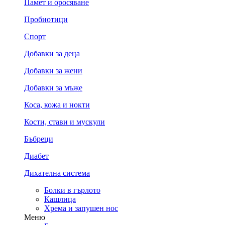
Памет и оросяване
Пробиотици
Спорт
Добавки за деца
Добавки за жени
Добавки за мъже
Коса, кожа и нокти
Кости, стави и мускули
Бъбреци
Диабет
Дихателна система
Болки в гърлото
Кашлица
Хрема и запушен нос
Меню