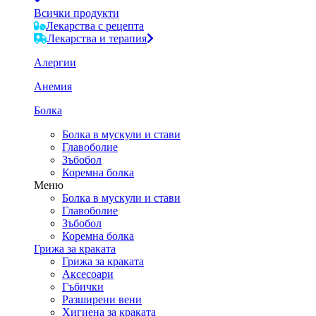
Всички продукти
Лекарства с рецепта
Лекарства и терапия
Алергии
Анемия
Болка
Болка в мускули и стави
Главоболие
Зъбобол
Коремна болка
Меню
Болка в мускули и стави
Главоболие
Зъбобол
Коремна болка
Грижа за краката
Грижа за краката
Аксесоари
Гъбички
Разширени вени
Хигиена за краката