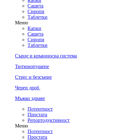
Капки
Сашета
Сиропи
Таблетки
Меню
Капки
Сашета
Сиропи
Таблетки
Сърце и кръвоносна система
Тютюнопушене
Стрес и безсъние
Черен дроб
Мъжко здраве
Потентност
Простата
Репортодуктивност
Меню
Потентност
Простата