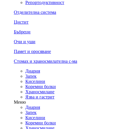
Репортодуктивност
Отделителна система
Цистит
Бъбреци
Очи и уши
Памет и оросяване
Стомах и храносмилателна с-ма
Диария
Запек
Киселини
Коремни болки
Храносмилане
Язва и гастрит
Меню
Диария
Запек
Киселини
Коремни болки
Храносмилане