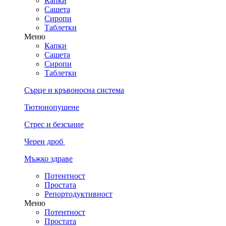
Капки
Сашета
Сиропи
Таблетки
Меню
Капки
Сашета
Сиропи
Таблетки
Сърце и кръвоносна система
Тютюнопушене
Стрес и безсъние
Черен дроб
Мъжко здраве
Потентност
Простата
Репортодуктивност
Меню
Потентност
Простата