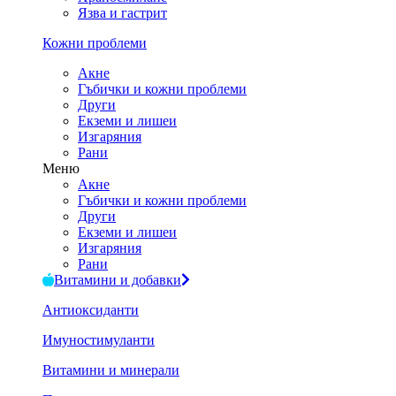
Язва и гастрит
Кожни проблеми
Акне
Гъбички и кожни проблеми
Други
Екземи и лишеи
Изгаряния
Рани
Меню
Акне
Гъбички и кожни проблеми
Други
Екземи и лишеи
Изгаряния
Рани
Витамини и добавки
Антиоксиданти
Имуностимуланти
Витамини и минерали