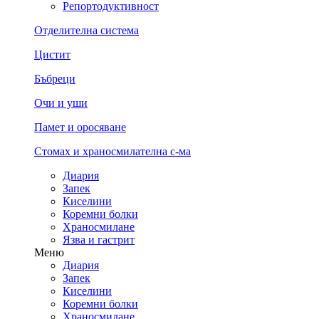
Репортодуктивност
Отделителна система
Цистит
Бъбреци
Очи и уши
Памет и оросяване
Стомах и храносмилателна с-ма
Диария
Запек
Киселини
Коремни болки
Храносмилане
Язва и гастрит
Меню
Диария
Запек
Киселини
Коремни болки
Храносмилане