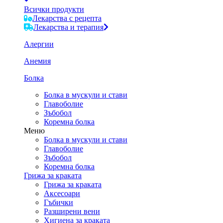
Всички продукти
Лекарства с рецепта
Лекарства и терапия
Алергии
Анемия
Болка
Болка в мускули и стави
Главоболие
Зъбобол
Коремна болка
Меню
Болка в мускули и стави
Главоболие
Зъбобол
Коремна болка
Грижа за краката
Грижа за краката
Аксесоари
Гъбички
Разширени вени
Хигиена за краката