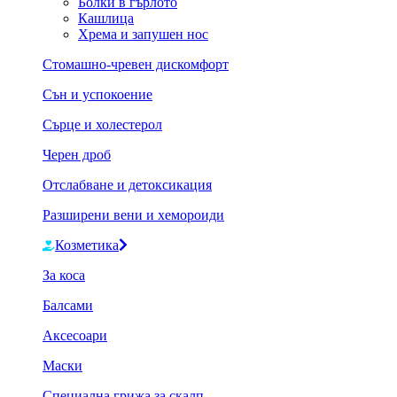
Болки в гърлото
Кашлица
Хрема и запушен нос
Стомашно-чревен дискомфорт
Сън и успокоение
Сърце и холестерол
Черен дроб
Отслабване и детоксикация
Разширени вени и хемороиди
Козметика
За коса
Балсами
Аксесоари
Маски
Специална грижа за скалп