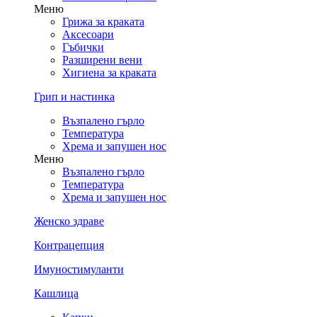
Меню
Грижа за краката
Аксесоари
Гъбички
Разширени вени
Хигиена за краката
Грип и настинка
Възпалено гърло
Температура
Хрема и запушен нос
Меню
Възпалено гърло
Температура
Хрема и запушен нос
Женско здраве
Контрацепция
Имуностимуланти
Кашлица