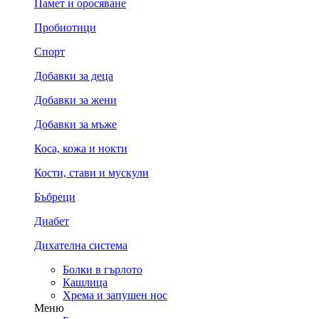
Памет и оросяване
Пробиотици
Спорт
Добавки за деца
Добавки за жени
Добавки за мъже
Коса, кожа и нокти
Кости, стави и мускули
Бъбреци
Диабет
Дихателна система
Болки в гърлото
Кашлица
Хрема и запушен нос
Меню