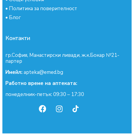
•
Политика за поверителност
•
Блог
Контакти
гр.София, Манастирски ливади, ж.к.Бокар №21-
партер
Имейл:
apteka@emed.bg
Работно време на аптеката:
понеделник-петък: 09:30 – 17:30