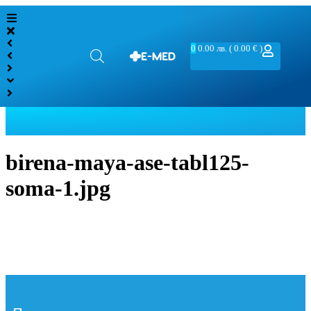
0
0.00
лв.
( 0.00 € )
birena-maya-ase-tabl125-
soma-1.jpg