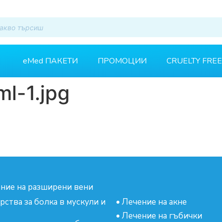
eMed ПАКЕТИ
ПРОМОЦИИ
CRUELTY FREE
ml-1.jpg
ние на разширени вени
рства за болка в мускули и
•
Лечение на акне
•
Лечение на гъбички