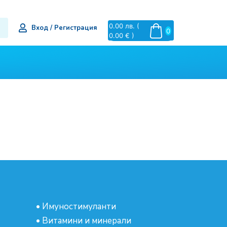
0.00
лв.
(
Вход / Регистрация
0
0.00 € )
•
Имуностимуланти
•
Витамини и минерали