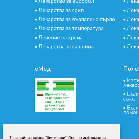
•
Лекарство за зъбобол
•
Лека
•
Лекарства за грип
•
Лека
•
Лекарства за възпалено гърло
•
Лека
•
Лекарства за температура
•
Лека
•
Лечение на хрема
•
Лека
•
Лекарства за кашлица
•
Лека
еМед
Поле
•
Изпъ
лекар
•
Бълг
съюз
•
Бълг
помощ
Този сайт използва "бисквитки". Повече информация