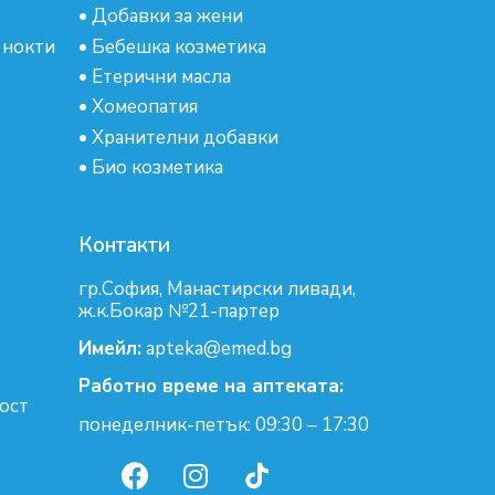
•
Добавки за жени
 нокти
•
Бебешка козметика
•
Етерични масла
•
Хомеопатия
•
Хранителни добавки
•
Био козметика
Контакти
гр.София, Манастирски ливади,
ж.к.Бокар №21-партер
Имейл:
apteka@emed.bg
Работно време на аптеката:
ост
понеделник-петък: 09:30 – 17:30