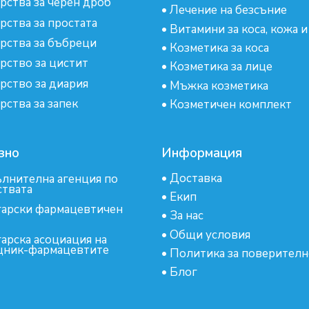
рства за черен дроб
•
Лечение на безсъние
рства за простата
•
Витамини за коса, кожа и
рства за бъбреци
•
Козметика за коса
рство за цистит
•
Козметика за лице
рство за диария
•
Мъжка козметика
рства за запек
•
Козметичен комплект
зно
Информация
•
Доставка
лнителна агенция по
ствата
•
Екип
арски фармацевтичен
•
За нас
•
Общи условия
арска асоциация на
ник-фармацевтите
•
Политика за поверителн
•
Блог