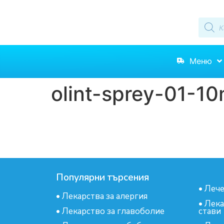
Меню
olint-sprey-01-10
Популярни търсения
•
Лече
•
Лекарства за алергия
•
Лека
•
Лекарство за главоболие
стави