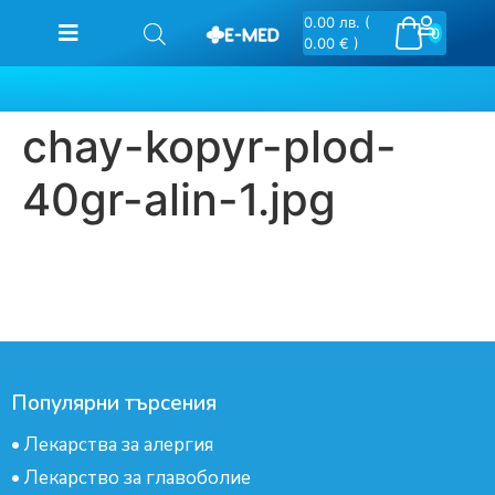
0.00
лв.
(
0
0.00 € )
chay-kopyr-plod-
40gr-alin-1.jpg
Популярни търсения
•
Лекарства за алергия
•
Лекарство за главоболие