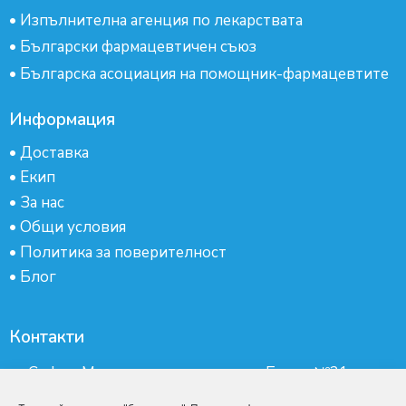
•
Изпълнителна агенция по лекарствата
•
Български фармацевтичен съюз
•
Българска асоциация на помощник-фармацевтите
Информация
•
Доставка
•
Екип
•
За нас
•
Общи условия
•
Политика за поверителност
•
Блог
Контакти
гр.София, Манастирски ливади, ж.к.Бокар №21-
партер