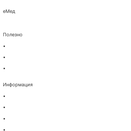
еМед
Полезно
•
Изпълнителна агенция по лекарствата
•
Български фармацевтичен съюз
•
Българска асоциация на помощник-фармацевтите
Информация
•
Доставка
•
Екип
•
За нас
•
Общи условия