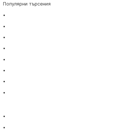
Популярни търсения
•
Лекарства за алергия
•
Лекарство за главоболие
•
Лекарство за зъбобол
•
Лекарства за грип
•
Лекарства за възпалено гърло
•
Лекарства за температура
•
Лечение на хрема
•
Лекарства за кашлица
•
Лечение на разширени вени
•
Лекарства за болка в мускули и стави