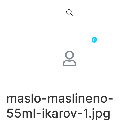
0.00
лв.
( 0.00 € )
0
maslo-maslineno-
55ml-ikarov-1.jpg