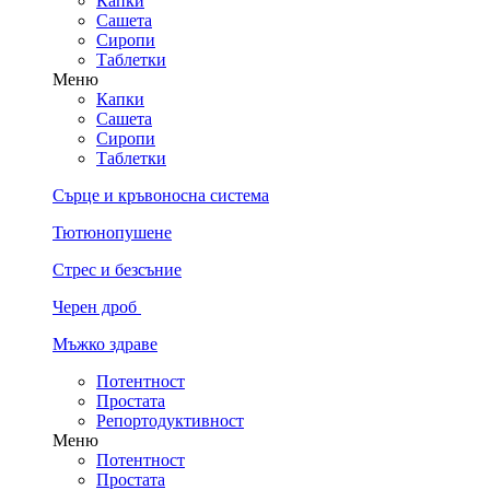
Капки
Сашета
Сиропи
Таблетки
Меню
Капки
Сашета
Сиропи
Таблетки
Сърце и кръвоносна система
Тютюнопушене
Стрес и безсъние
Черен дроб
Мъжко здраве
Потентност
Простата
Репортодуктивност
Меню
Потентност
Простата