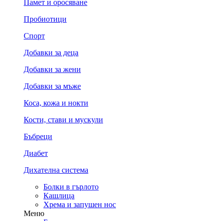
Памет и оросяване
Пробиотици
Спорт
Добавки за деца
Добавки за жени
Добавки за мъже
Коса, кожа и нокти
Кости, стави и мускули
Бъбреци
Диабет
Дихателна система
Болки в гърлото
Кашлица
Хрема и запушен нос
Меню