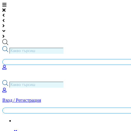
Skip
to
content
Products
search
Products
search
Вход / Регистрация