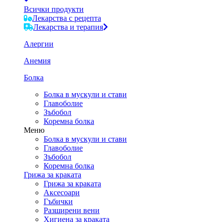
Всички продукти
Лекарства с рецепта
Лекарства и терапия
Алергии
Анемия
Болка
Болка в мускули и стави
Главоболие
Зъбобол
Коремна болка
Меню
Болка в мускули и стави
Главоболие
Зъбобол
Коремна болка
Грижа за краката
Грижа за краката
Аксесоари
Гъбички
Разширени вени
Хигиена за краката