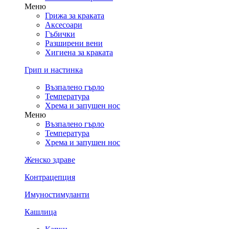
Меню
Грижа за краката
Аксесоари
Гъбички
Разширени вени
Хигиена за краката
Грип и настинка
Възпалено гърло
Температура
Хрема и запушен нос
Меню
Възпалено гърло
Температура
Хрема и запушен нос
Женско здраве
Контрацепция
Имуностимуланти
Кашлица