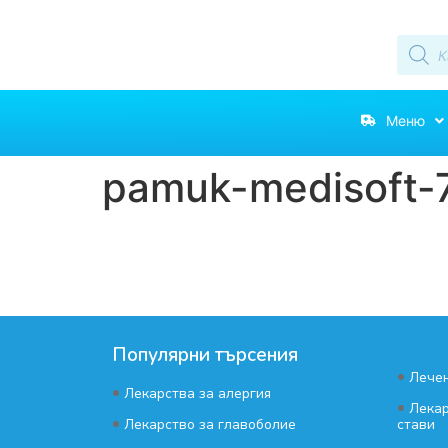
Меню
pamuk-medisoft-7
Популярни търсения
•
Лечен
•
Лекарства за алергия
•
Лекар
•
Лекарство за главоболие
стави