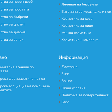
ства за черен дроб
•
Лечение на безсъние
ства за простата
•
Витамини за коса, кожа и нок
ства за бъбреци
•
Козметика за коса
ство за цистит
•
Козметика за лице
ство за диария
•
Мъжка козметика
•
ства за запек
Козметичен комплект
зно
Информация
•
Доставка
нителна агенция по
твата
•
Екип
арски фармацевтичен съюз
•
За нас
рска асоциация на помощник-
•
Общи условия
евтите
•
Политика за поверителност
•
Блог