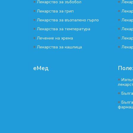
•
•
Лекарство за зъбобол
Лекар
•
•
Лекарства за грип
Лекар
•
•
Лекарства за възпалено гърло
Лекар
•
•
Лекарства за температура
Лекар
•
•
Лечение на хрема
Лекар
•
•
Лекарства за кашлица
Лекар
еМед
Поле
•
Изпъл
лекарс
•
Бълг
•
Бълга
фармац