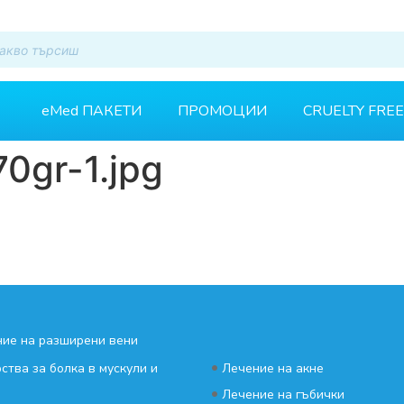
eMed ПАКЕТИ
ПРОМОЦИИ
CRUELTY FREE
0gr-1.jpg
ие на разширени вени
•
ства за болка в мускули и
Лечение на акне
•
Лечение на гъбички