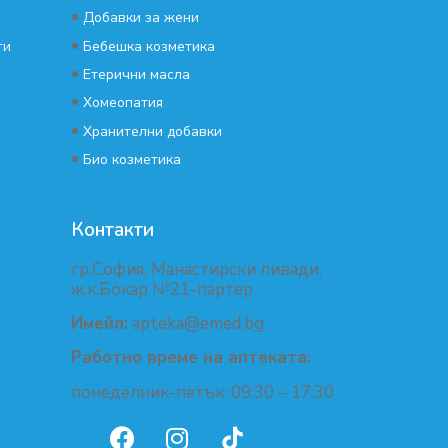
•
Добавки за жени
•
ти
Бебешка козметика
•
Етерични масла
•
Хомеопатия
•
Хранителни добавки
•
Био козметика
Контакти
гр.София, Манастирски ливади,
ж.к.Бокар №21-партер
Имейл:
apteka@emed.bg
Работно време на аптеката:
понеделник-петък: 09:30 – 17:30