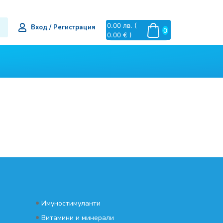
0.00
лв.
(
Вход / Регистрация
0
0.00 € )
•
Имуностимуланти
•
Витамини и минерали