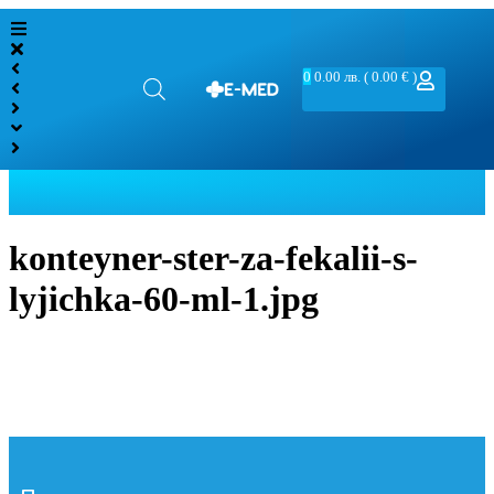
0
0.00
лв.
( 0.00 € )
konteyner-ster-za-fekalii-s-
lyjichka-60-ml-1.jpg