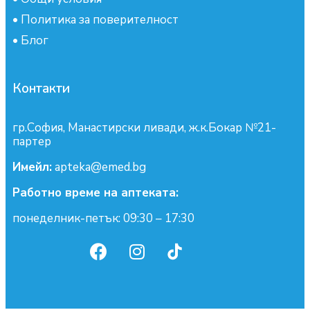
•
Политика за поверителност
•
Блог
Контакти
гр.София, Манастирски ливади, ж.к.Бокар №21-
партер
Имейл:
apteka@emed.bg
Работно време на аптеката:
понеделник-петък: 09:30 – 17:30