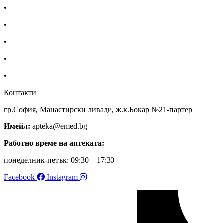
•
Екип
•
За нас
•
Общи условия
•
Политика за поверителност
•
Блог
Контакти
гр.София, Манастирски ливади, ж.к.Бокар №21-партер
Имейл:
apteka@emed.bg
Работно време на аптеката:
понеделник-петък: 09:30 – 17:30
Facebook
Instagram