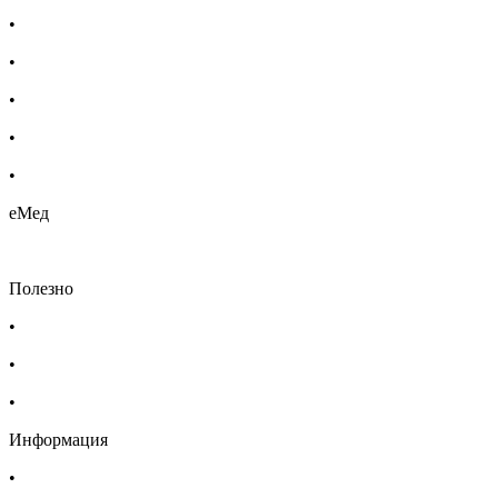
•
Бебешка козметика
•
Етерични масла
•
Хомеопатия
•
Хранителни добавки
•
Био козметика
еМед
Полезно
•
Изпълнителна агенция по лекарствата
•
Български фармацевтичен съюз
•
Българска асоциация на помощник-фармацевтите
Информация
•
Доставка