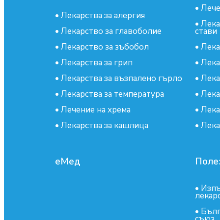
•
Лече
•
Лекарства за алергия
•
Лека
•
Лекарство за главоболие
стави
•
Лекарство за зъбобол
•
Лека
•
Лекарства за грип
•
Лека
•
Лекарства за възпалено гърло
•
Лека
•
Лекарства за температура
•
Лека
•
Лечение на хрема
•
Лека
•
Лекарства за кашлица
•
Лека
еМед
Поле
•
Изпъ
лекар
•
Бълг
съюз