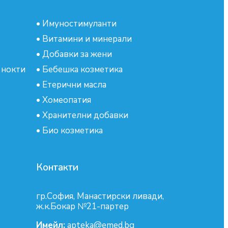
•
Имуностимуланти
•
Витамини и минерали
•
Добавки за жени
 нокти
•
Бебешка козметика
•
Етерични масла
•
Хомеопатия
•
Хранителни добавки
•
Био козметика
Контакти
гр.София, Манастирски ливади,
ж.к.Бокар №21-партер
Имейл:
apteka@emed.bg