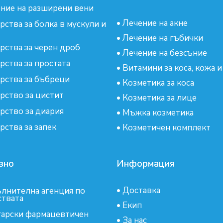
ние на разширени вени
•
Лечение на акне
рства за болка в мускули и
•
Лечение на гъбички
рства за черен дроб
•
Лечение на безсъние
рства за простата
•
Витамини за коса, кожа и
рства за бъбреци
•
Козметика за коса
рство за цистит
•
Козметика за лице
рство за диария
•
Мъжка козметика
рства за запек
•
Козметичен комплект
зно
Информация
•
Доставка
лнителна агенция по
ствата
•
Екип
арски фармацевтичен
•
За нас