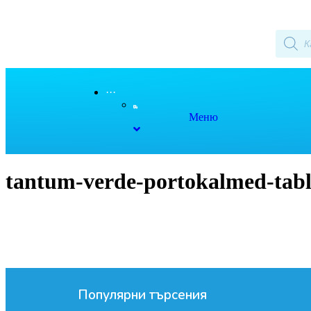
···
Меню
tantum-verde-portokalmed-tab
Популярни търсения