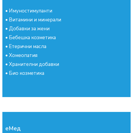
•
Имуностимуланти
•
Витамини и минерали
•
Добавки за жени
•
Бебешка козметика
•
Етерични масла
•
Хомеопатия
•
Хранителни добавки
•
Био козметика
еМед