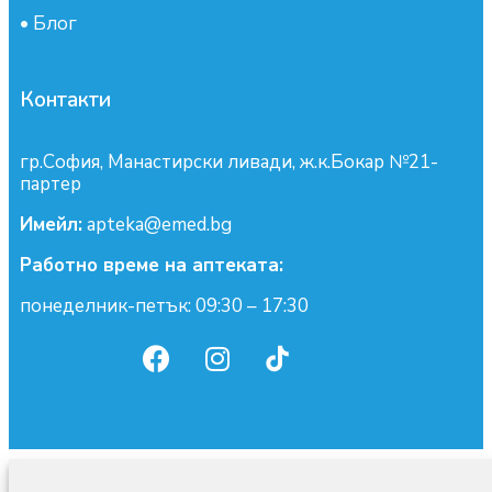
•
Блог
Контакти
гр.София, Манастирски ливади, ж.к.Бокар №21-
партер
Имейл:
apteka@emed.bg
Работно време на аптеката:
понеделник-петък: 09:30 – 17:30
0