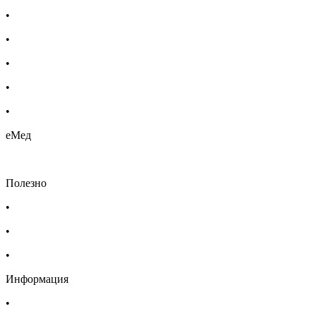
•
Бебешка козметика
•
Етерични масла
•
Хомеопатия
•
Хранителни добавки
•
Био козметика
еМед
Полезно
•
Изпълнителна агенция по лекарствата
•
Български фармацевтичен съюз
•
Българска асоциация на помощник-фармацевтите
Информация
•
Доставка