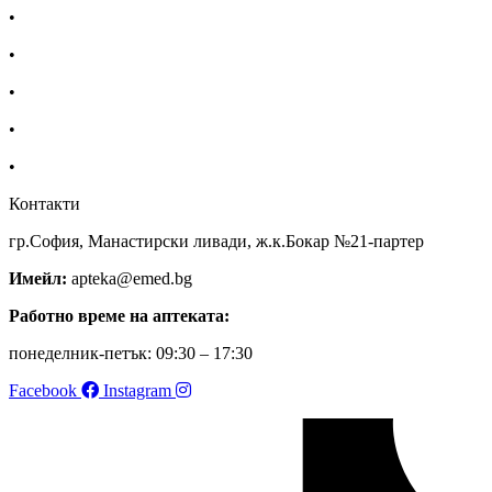
•
Екип
•
За нас
•
Общи условия
•
Политика за поверителност
•
Блог
Контакти
гр.София, Манастирски ливади, ж.к.Бокар №21-партер
Имейл:
apteka@emed.bg
Работно време на аптеката:
понеделник-петък: 09:30 – 17:30
Facebook
Instagram