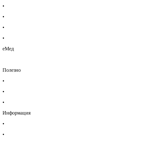
•
Етерични масла
•
Хомеопатия
•
Хранителни добавки
•
Био козметика
еМед
Полезно
•
Изпълнителна агенция по лекарствата
•
Български фармацевтичен съюз
•
Българска асоциация на помощник-фармацевтите
Информация
•
Доставка
•
Екип