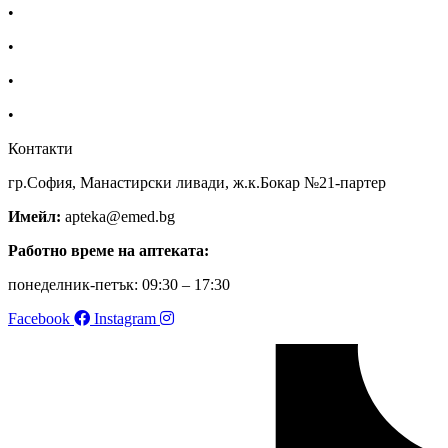
•
За нас
•
Общи условия
•
Политика за поверителност
•
Блог
Контакти
гр.София, Манастирски ливади, ж.к.Бокар №21-партер
Имейл:
apteka@emed.bg
Работно време на аптеката:
понеделник-петък: 09:30 – 17:30
Facebook
Instagram