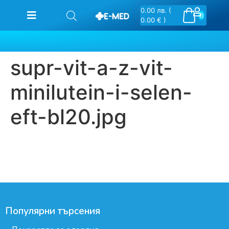
0.00
лв.
(
0
0.00 € )
supr-vit-a-z-vit-
minilutein-i-selen-
eft-bl20.jpg
Популярни търсения