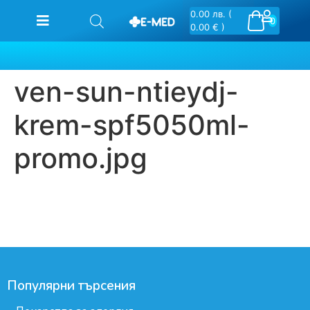
0.00
лв.
(
0
0.00 € )
ven-sun-ntieydj-
krem-spf5050ml-
promo.jpg
Популярни търсения