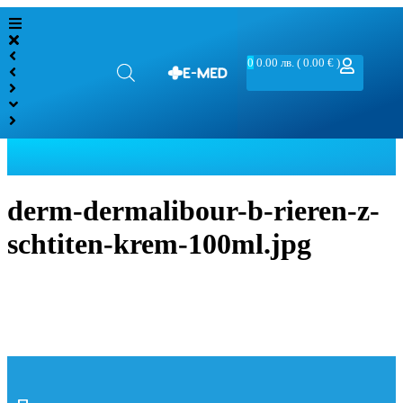
0
0.00
лв.
( 0.00 € )
derm-dermalibour-b-rieren-z-
schtiten-krem-100ml.jpg