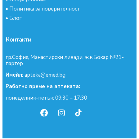
•
Политика за поверителност
•
Блог
Контакти
гр.София, Манастирски ливади, ж.к.Бокар №21-
партер
Имейл:
apteka@emed.bg
Работно време на аптеката:
понеделник-петък: 09:30 – 17:30