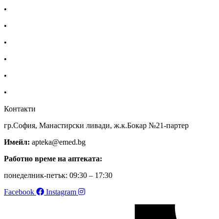
•
Доставка
•
Екип
•
За нас
•
Общи условия
•
Политика за поверителност
•
Блог
Контакти
гр.София, Манастирски ливади, ж.к.Бокар №21-партер
Имейл:
apteka@emed.bg
Работно време на аптеката:
понеделник-петък: 09:30 – 17:30
Facebook
Instagram