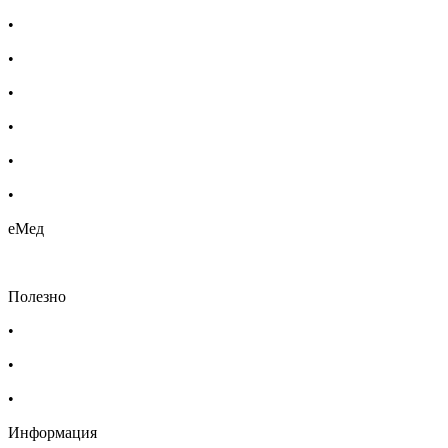
•
Добавки за жени
•
Бебешка козметика
•
Етерични масла
•
Хомеопатия
•
Хранителни добавки
•
Био козметика
еМед
Полезно
•
Изпълнителна агенция по лекарствата
•
Български фармацевтичен съюз
•
Българска асоциация на помощник-фармацевтите
Информация