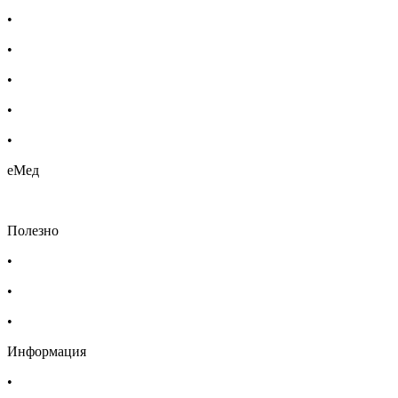
•
Бебешка козметика
•
Етерични масла
•
Хомеопатия
•
Хранителни добавки
•
Био козметика
еМед
Полезно
•
Изпълнителна агенция по лекарствата
•
Български фармацевтичен съюз
•
Българска асоциация на помощник-фармацевтите
Информация
•
Доставка