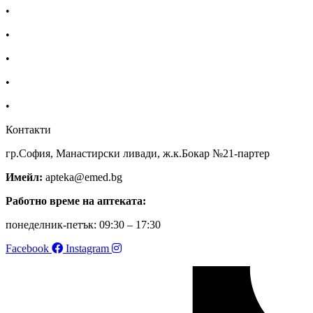
•
Екип
•
За нас
•
Общи условия
•
Политика за поверителност
•
Блог
Контакти
гр.София, Манастирски ливади, ж.к.Бокар №21-партер
Имейл:
apteka@emed.bg
Работно време на аптеката:
понеделник-петък: 09:30 – 17:30
Facebook
Instagram