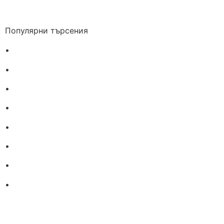
Популярни търсения
•
Лекарства за алергия
•
Лекарство за главоболие
•
Лекарство за зъбобол
•
Лекарства за грип
•
Лекарства за възпалено гърло
•
Лекарства за температура
•
Лечение на хрема
•
Лекарства за кашлица