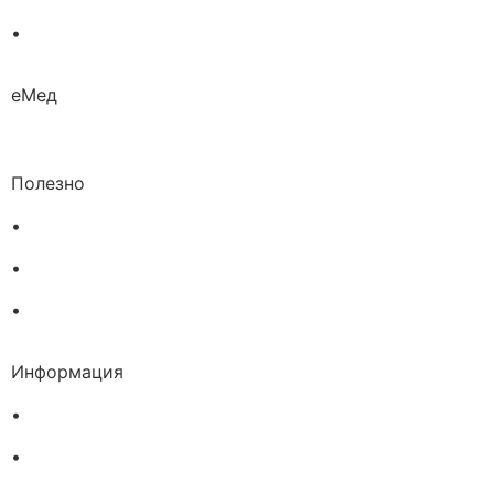
•
Био козметика
еМед
Полезно
•
Изпълнителна агенция по лекарствата
•
Български фармацевтичен съюз
•
Българска асоциация на помощник-фармацевтите
Информация
•
Доставка
•
Екип