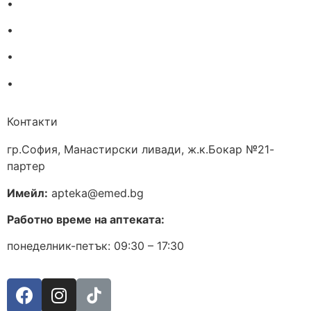
•
За нас
•
Общи условия
•
Политика за поверителност
•
Блог
Контакти
гр.София, Манастирски ливади, ж.к.Бокар №21-
партер
Имейл:
apteka@emed.bg
Работно време на аптеката:
понеделник-петък: 09:30 – 17:30