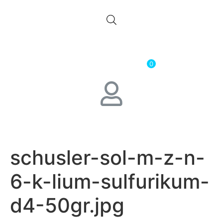
0.00
лв.
( 0.00 € )
0
schusler-sol-m-z-n-
6-k-lium-sulfurikum-
d4-50gr.jpg