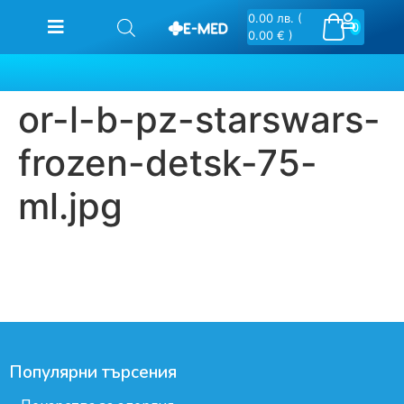
0.00
лв.
(
0
0.00 € )
or-l-b-pz-starswars-
frozen-detsk-75-
ml.jpg
Популярни търсения