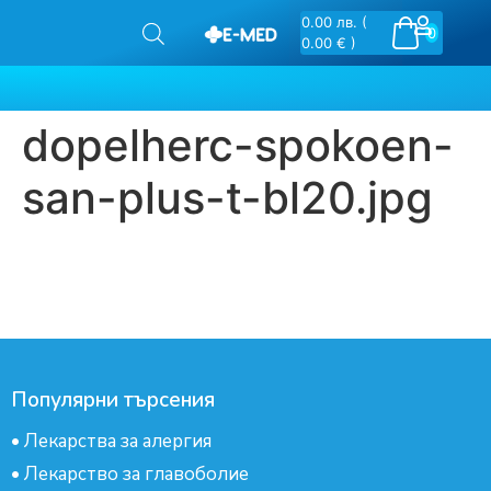
0.00
лв.
(
0
0.00 € )
dopelherc-spokoen-
san-plus-t-bl20.jpg
Популярни търсения
•
Лекарства за алергия
•
Лекарство за главоболие